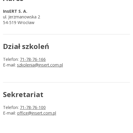
Gestor nexo PRO krok po kroku
InsERT S. A.
KSeF w Subiekcie GT
Koszyk
ul. Jerzmanowska 2
KSeF w Subiekcie nexo/nexo PRO
54-519 Wrocław
Zaloguj się
KSeF w Rachmistrzu i Rewizorze nexo/nexo PRO
KSeF w Rachmistrzu i Rewizorze GT
Dział szkoleń
Portal Dokumentów z obsługą KSeF dla firm
Logowanie do Akademi InsERT
Portal Dokumentów z obsługą KSeF dla biur
Telefon:
71-78-76-166
rachunkowych
E-mail:
szkolenia@insert.com.pl
Login
Hasło
Sekretariat
Zapomniałem hasła
Telefon:
71-78-76-100
E-mail:
office@insert.com.pl
Nie masz konta