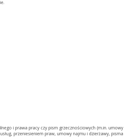
ie.
KSeF w Subiekcie nexo/nexo 
KSeF w Rachmistrzu i Rewizor
nexo/nexo PRO
KSeF w Rachmistrzu i Rewizor
Portal Dokumentów z obsługą 
firm
Portal Dokumentów z obsługą 
biur rachunkowych
lnego i prawa pracy czy pism grzecznościowych (m.in. umowy
usług, przeniesieniem praw, umowy najmu i dzierżawy, pisma