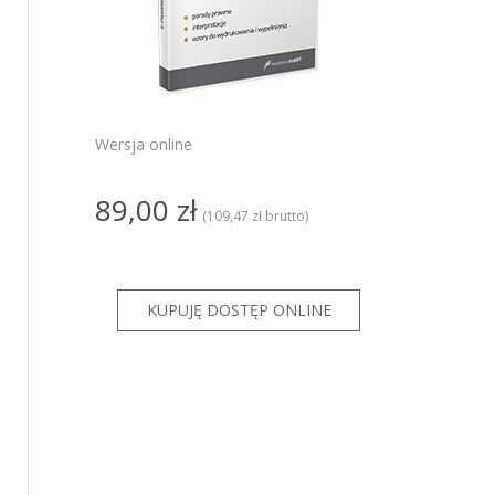
PRO
ze
ze GT
KSeF dla
Wersja online
KSeF dla
89,00 zł
(109,47 zł brutto)