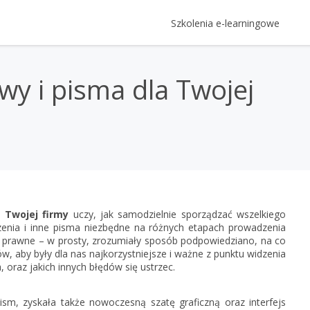
Szkolenia e-learningowe
Kategorie Szkoleń
Logowanie
wy i pisma dla Twojej
Szkolenia z oprogramowania Ins
Login
Gratyfikant GT krok po kroku
Prawo
Rewizor GT krok po kroku
e-Prawnik 3.0: Umowy i pisma 
Rachunkowość, kadry i płace
Hasło
Twojej firmy
Rachmistrz GT krok po kroku
Rachunkowość - kompendium
RODO - vademecum - oraz zmi
Prezentacje multimedia
Subiekt GT krok po kroku
InsERT
Kadry i płace - kompendium
RODO - vademecum
Gestor GT, czyli jak zwiększyć pr
Subiekt nexo PRO krok po kro
Zapomniałem h
Gestor nexo, czyli jak zwiększyć
 Twojej firmy
uczy, jak samodzielnie sporządzać wszelkiego
Gratyfikant nexo PRO krok po 
enia i inne pisma niezbędne na różnych etapach prowadzenia
Nie masz 
Rachmistrz nexo PRO krok po 
y prawne – w prosty, zrozumiały sposób podpowiedziano, na co
, aby były dla nas najkorzystniejsze i ważne z punktu widzenia
Rewizor nexo PRO krok po kro
Zar
 oraz jakich innych błędów się ustrzec.
Gestor nexo PRO krok po krok
KSeF w Subiekcie GT
ism
, zyskała także
nowoczesną szatę graficzną oraz interfejs