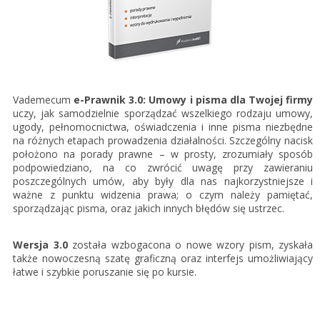
Gestor nexo PRO krok po kroku
KSeF w Subiekcie GT
Koszyk
KSeF w Subiekcie nexo/nexo PRO
Zaloguj się
KSeF w Rachmistrzu i Rewizorze nexo/nexo PRO
KSeF w Rachmistrzu i Rewizorze GT
Vademecum
e-Prawnik 3.0: Umowy i pisma dla Twojej firmy
uczy, jak samodzielnie sporządzać wszelkiego rodzaju umowy,
Portal Dokumentów z obsługą KSeF dla firm
Logowanie do Akademi InsERT
ugody, pełnomocnictwa, oświadczenia i inne pisma niezbędne
Portal Dokumentów z obsługą KSeF dla biur
na różnych etapach prowadzenia działalności. Szczególny nacisk
rachunkowych
położono na porady prawne – w prosty, zrozumiały sposób
Login
podpowiedziano, na co zwrócić uwagę przy zawieraniu
poszczególnych umów, aby były dla nas najkorzystniejsze i
Hasło
ważne z punktu widzenia prawa; o czym należy pamiętać,
sporządzając pisma, oraz jakich innych błędów się ustrzec.
Wersja 3.0
została wzbogacona o nowe wzory pism
, zyskała
Zapomniałem hasła
także
nowoczesną szatę graficzną oraz interfejs umożliwiający
łatwe i szybkie poruszanie się po kursie.
Nie masz konta