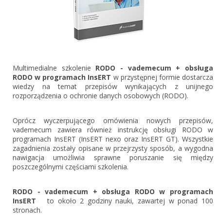
Gestor nexo PRO krok po kroku
KSeF w Subiekcie GT
Koszyk
KSeF w Subiekcie nexo/nexo PRO
Zaloguj się
KSeF w Rachmistrzu i Rewizorze nexo/nexo PRO
KSeF w Rachmistrzu i Rewizorze GT
Multimedialne szkolenie
RODO - vademecum + obsługa
RODO w programach InsERT
w przystępnej formie dostarcza
Portal Dokumentów z obsługą KSeF dla firm
Logowanie do Akademi InsERT
wiedzy na temat przepisów wynikających z unijnego
Portal Dokumentów z obsługą KSeF dla biur
rozporządzenia o ochronie danych osobowych (RODO).
rachunkowych
Login
Oprócz wyczerpującego omówienia nowych przepisów,
Hasło
vademecum zawiera również instrukcję obsługi RODO w
programach InsERT (InsERT nexo oraz InsERT GT). Wszystkie
zagadnienia zostały opisane w przejrzysty sposób, a wygodna
nawigacja umożliwia sprawne poruszanie się między
poszczególnymi częściami szkolenia.
Zapomniałem hasła
RODO - vademecum + obsługa RODO w programach
Nie masz konta
InsERT
to około 2 godziny nauki, zawartej w ponad 100
stronach.