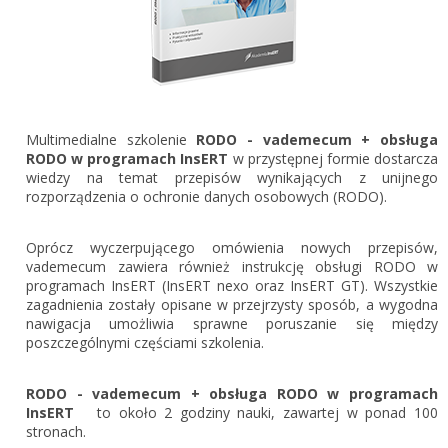
Gestor nexo PRO krok po kroku
KSeF w Subiekcie GT
Koszyk
KSeF w Subiekcie nexo/nexo PRO
Zaloguj się
KSeF w Rachmistrzu i Rewizorze nexo/nexo PRO
KSeF w Rachmistrzu i Rewizorze GT
Multimedialne szkolenie
RODO - vademecum + obsługa
RODO w programach InsERT
w przystępnej formie dostarcza
Portal Dokumentów z obsługą KSeF dla firm
Logowanie do Akademi InsERT
wiedzy na temat przepisów wynikających z unijnego
Portal Dokumentów z obsługą KSeF dla biur
rozporządzenia o ochronie danych osobowych (RODO).
rachunkowych
Login
Oprócz wyczerpującego omówienia nowych przepisów,
Hasło
vademecum zawiera również instrukcję obsługi RODO w
programach InsERT (InsERT nexo oraz InsERT GT). Wszystkie
zagadnienia zostały opisane w przejrzysty sposób, a wygodna
nawigacja umożliwia sprawne poruszanie się między
poszczególnymi częściami szkolenia.
Zapomniałem hasła
RODO - vademecum + obsługa RODO w programach
Nie masz konta
InsERT
to około 2 godziny nauki, zawartej w ponad 100
stronach.