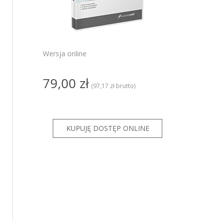
PRO
ze
ze GT
Wersja online
KSeF dla
79,00 zł
KSeF dla
(97,17 zł brutto)