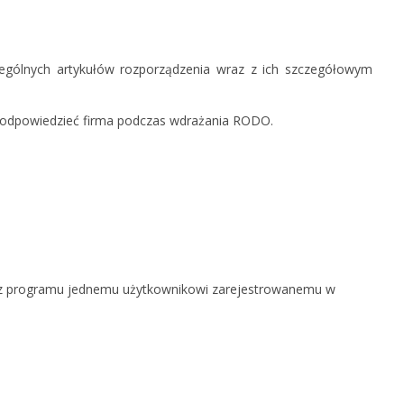
KSeF w Subiekcie nexo/nexo 
KSeF w Rachmistrzu i Rewizor
nexo/nexo PRO
ególnych artykułów rozporządzenia wraz z ich szczegółowym
KSeF w Rachmistrzu i Rewizor
Portal Dokumentów z obsługą 
a odpowiedzieć firma podczas wdrażania RODO.
firm
Portal Dokumentów z obsługą 
biur rachunkowych
ie z programu jednemu użytkownikowi zarejestrowanemu w