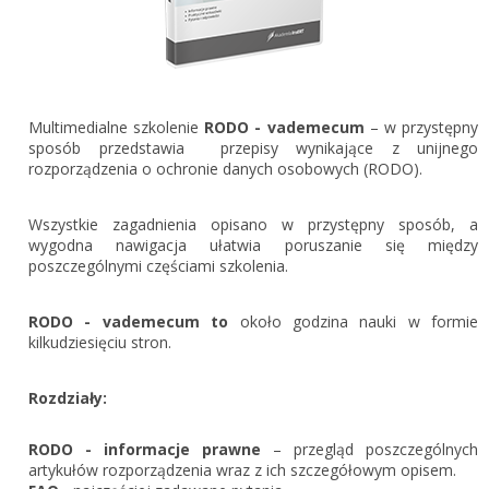
Gestor nexo PRO krok po kroku
KSeF w Subiekcie GT
Koszyk
KSeF w Subiekcie nexo/nexo PRO
Zaloguj się
KSeF w Rachmistrzu i Rewizorze nexo/nexo PRO
Multimedialne szkolenie
RODO - vademecum
– w przystępny
KSeF w Rachmistrzu i Rewizorze GT
sposób przedstawia przepisy wynikające z unijnego
rozporządzenia o ochronie danych osobowych (RODO).
Portal Dokumentów z obsługą KSeF dla firm
Logowanie do Akademi InsERT
Portal Dokumentów z obsługą KSeF dla biur
Wszystkie zagadnienia opisano w przystępny sposób, a
rachunkowych
Login
wygodna nawigacja ułatwia poruszanie się między
poszczególnymi częściami szkolenia.
Hasło
RODO - vademecum to
około godzina nauki w formie
kilkudziesięciu stron.
Zapomniałem hasła
Rozdziały:
Nie masz konta
RODO - informacje prawne
– przegląd poszczególnych
artykułów rozporządzenia wraz z ich szczegółowym opisem.