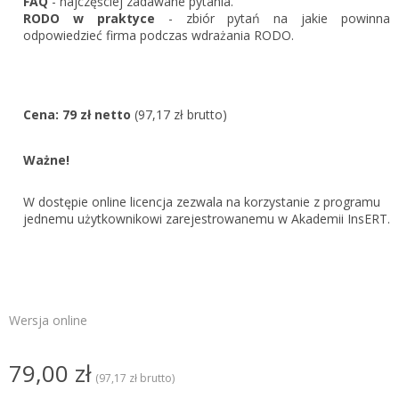
FAQ
- najczęściej zadawane pytania.
Zarejestruj
RODO w praktyce
- zbiór pytań na jakie powinna
odpowiedzieć firma podczas wdrażania RODO.
Cena: 79 zł netto
(97,17 zł brutto)
Ważne!
W dostępie online licencja zezwala na korzystanie z programu
jednemu użytkownikowi zarejestrowanemu w Akademii InsERT.
Wersja online
79,00 zł
(97,17 zł brutto)