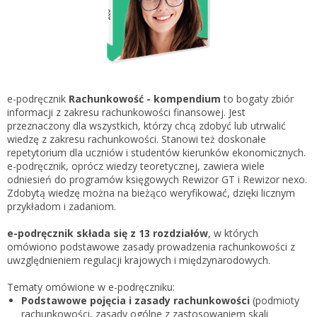
Gestor nexo PRO krok po kroku
KSeF w Subiekcie GT
Koszyk
KSeF w Subiekcie nexo/nexo PRO
Zaloguj się
KSeF w Rachmistrzu i Rewizorze nexo/nexo PRO
KSeF w Rachmistrzu i Rewizorze GT
e-podręcznik
Rachunkowość - kompendium
to bogaty zbiór
informacji z zakresu rachunkowości finansowej. Jest
Portal Dokumentów z obsługą KSeF dla firm
Logowanie do Akademi InsERT
przeznaczony dla wszystkich, którzy chcą zdobyć lub utrwalić
Portal Dokumentów z obsługą KSeF dla biur
wiedzę z zakresu rachunkowości. Stanowi też doskonałe
rachunkowych
repetytorium dla uczniów i studentów kierunków ekonomicznych.
Login
e-podręcznik, oprócz wiedzy teoretycznej, zawiera wiele
odniesień do programów księgowych Rewizor GT i Rewizor nexo.
Hasło
Zdobytą wiedzę można na bieżąco weryfikować, dzięki licznym
przykładom i zadaniom.
e-podręcznik składa się z 13 rozdziałów
, w których
omówiono podstawowe zasady prowadzenia rachunkowości z
Zapomniałem hasła
uwzględnieniem regulacji krajowych i międzynarodowych.
Nie masz konta
Tematy omówione w e-podręczniku:
Podstawowe pojęcia i zasady rachunkowości
(podmioty
rachunkowości, zasady ogólne z zastosowaniem skali