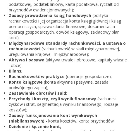
Zarejestruj
podatkowej, podatek liniowy, karta podatkowa, ryczałt od
przychodów ewidencjonowanych);
Zasady prowadzenia ksiąg handlowych
(polityka
rachunkowości i jej organizacja konta księgi głównej i ksiąg
pomocniczych, sprawozdania finansowe, dokumentacja
operacji gospodarczych, dowód księgowy, zakładowy plan
kont);
Międzynarodowe standardy rachunkowości, a ustawa o
rachunkowości
(rachunkowość w skali międzynarodowej,
uregulowania krajowe i międzynarodowe);
Aktywa i pasywa
(aktywa trwałe i obrotowe, kapitały własne
i obce);
Bilans
;
Rachunkowość w praktyce
(operacje gospodarcze);
Konto księgowe
(konta aktywne i pasywne, zasada
podwójnego zapisu);
Zestawienie obrotów i sald
;
Przychody i koszty, czyli wynik finansowy
(rachunek
zysków i strat, segmentacja wyniku finansowego, rodzaje
kosztów);
Zasady funkcjonowania kont wynikowych
(niebilansowych)
- konta kosztów, konta przychodów;
Dzielenie i łączenie kont;