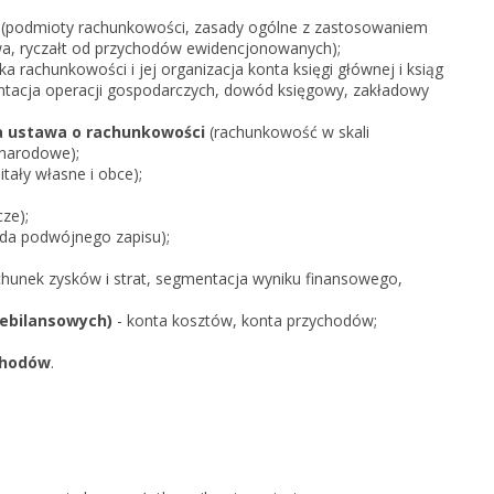
KSeF w Subiekcie nexo/nexo 
(podmioty rachunkowości, zasady ogólne z zastosowaniem
owa, ryczałt od przychodów ewidencjonowanych);
KSeF w Rachmistrzu i Rewizor
yka rachunkowości i jej organizacja konta księgi głównej i ksiąg
nexo/nexo PRO
tacja operacji gospodarczych, dowód księgowy, zakładowy
KSeF w Rachmistrzu i Rewizor
Portal Dokumentów z obsługą 
a ustawa o rachunkowości
(rachunkowość w skali
firm
ynarodowe);
tały własne i obce);
Portal Dokumentów z obsługą 
biur rachunkowych
ze);
ada podwójnego zapisu);
chunek zysków i strat, segmentacja wyniku finansowego,
ebilansowych)
- konta kosztów, konta przychodów;
chodów
.