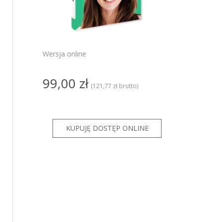
PRO
ze
ze GT
Wersja online
KSeF dla
99,00 zł
KSeF dla
(121,77 zł brutto)