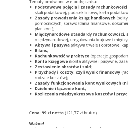
Tematy omówione w e-podręczniku:
Podstawowe pojęcia i zasady rachunkowości
skali podatkowej, podatek liniowy, karta podatk
Zasady prowadzenia ksiąg handlowych
(polit
pomocniczych, sprawozdania finansowe, dokumen
plan kont);
Międzynarodowe standardy rachunkowości, 
międzynarodowej, uregulowania krajowe i międz
Aktywa i pasywa
(aktywa trwałe i obrotowe, kapi
Bilans
;
Rachunkowość w praktyce
(operacje gospodarc
Konto księgowe
(konta aktywne i pasywne, zas
Zestawienie obrotów i sald
;
Przychody i koszty, czyli wynik finansowy
(ra
rodzaje kosztów);
Zasady funkcjonowania kont wynikowych (ni
Dzielenie i łączenie kont;
Rozliczenia międzyokresowe kosztów i przy
Cena: 99 zł netto
(121,77 zł brutto)
Ważne!