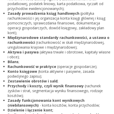
Zarejestruj
podatkowej, podatek liniowy, karta podatkowa, ryczałt od
przychodów ewidencjonowanych);
Zasady prowadzenia ksiąg handlowych
(polityka
rachunkowości i jej organizacja konta księgi głównej i ksiąg
pomocniczych, sprawozdania finansowe, dokumentacja
operacji gospodarczych, dowód księgowy, zakładowy plan
kont);
Międzynarodowe standardy rachunkowości, a ustawa o
rachunkowości
(rachunkowość w skali międzynarodowej,
uregulowania krajowe i międzynarodowe);
Aktywa i pasywa
(aktywa trwałe i obrotowe, kapitały własne
i obce);
Bilans
;
Rachunkowość w praktyce
(operacje gospodarcze);
Konto księgowe
(konta aktywne i pasywne, zasada
podwójnego zapisu);
Zestawienie obrotów i sald
;
Przychody i koszty, czyli wynik finansowy
(rachunek
zysków i strat, segmentacja wyniku finansowego, rodzaje
kosztów);
Zasady funkcjonowania kont wynikowych
(niebilansowych)
- konta kosztów, konta przychodów;
Dzielenie i łączenie kont;