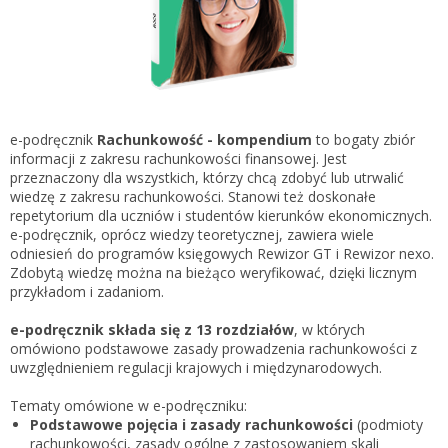
Gestor nexo PRO krok po kroku
KSeF w Subiekcie GT
Koszyk
KSeF w Subiekcie nexo/nexo PRO
Zaloguj się
KSeF w Rachmistrzu i Rewizorze nexo/nexo PRO
KSeF w Rachmistrzu i Rewizorze GT
e-podręcznik
Rachunkowość - kompendium
to bogaty zbiór
informacji z zakresu rachunkowości finansowej. Jest
Portal Dokumentów z obsługą KSeF dla firm
Logowanie do Akademi InsERT
przeznaczony dla wszystkich, którzy chcą zdobyć lub utrwalić
Portal Dokumentów z obsługą KSeF dla biur
wiedzę z zakresu rachunkowości. Stanowi też doskonałe
rachunkowych
repetytorium dla uczniów i studentów kierunków ekonomicznych.
Login
e-podręcznik, oprócz wiedzy teoretycznej, zawiera wiele
odniesień do programów księgowych Rewizor GT i Rewizor nexo.
Hasło
Zdobytą wiedzę można na bieżąco weryfikować, dzięki licznym
przykładom i zadaniom.
e-podręcznik składa się z 13 rozdziałów
, w których
omówiono podstawowe zasady prowadzenia rachunkowości z
Zapomniałem hasła
uwzględnieniem regulacji krajowych i międzynarodowych.
Nie masz konta
Tematy omówione w e-podręczniku:
Podstawowe pojęcia i zasady rachunkowości
(podmioty
rachunkowości, zasady ogólne z zastosowaniem skali