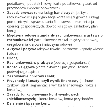
Zarejestruj
podatkowej, podatek liniowy, karta podatkowa, ryczałt od
przychodów ewidencjonowanych);
Zasady prowadzenia ksiąg handlowych
(polityka
rachunkowości i jej organizacja konta księgi głównej i ksiąg
pomocniczych, sprawozdania finansowe, dokumentacja
operacji gospodarczych, dowód księgowy, zakładowy plan
kont);
Międzynarodowe standardy rachunkowości, a ustawa o
rachunkowości
(rachunkowość w skali międzynarodowej,
uregulowania krajowe i międzynarodowe);
Aktywa i pasywa
(aktywa trwałe i obrotowe, kapitały własne
i obce);
Bilans
;
Rachunkowość w praktyce
(operacje gospodarcze);
Konto księgowe
(konta aktywne i pasywne, zasada
podwójnego zapisu);
Zestawienie obrotów i sald
;
Przychody i koszty, czyli wynik finansowy
(rachunek
zysków i strat, segmentacja wyniku finansowego, rodzaje
kosztów);
Zasady funkcjonowania kont wynikowych
(niebilansowych)
- konta kosztów, konta przychodów;
Dzielenie i łączenie kont;