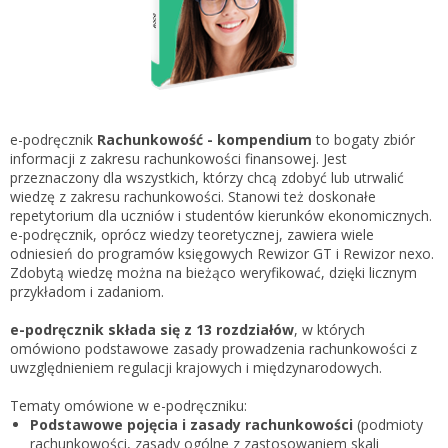
Gestor nexo PRO krok po kroku
KSeF w Subiekcie GT
Koszyk
KSeF w Subiekcie nexo/nexo PRO
Zaloguj się
KSeF w Rachmistrzu i Rewizorze nexo/nexo PRO
KSeF w Rachmistrzu i Rewizorze GT
e-podręcznik
Rachunkowość - kompendium
to bogaty zbiór
informacji z zakresu rachunkowości finansowej. Jest
Portal Dokumentów z obsługą KSeF dla firm
Logowanie do Akademi InsERT
przeznaczony dla wszystkich, którzy chcą zdobyć lub utrwalić
Portal Dokumentów z obsługą KSeF dla biur
wiedzę z zakresu rachunkowości. Stanowi też doskonałe
rachunkowych
repetytorium dla uczniów i studentów kierunków ekonomicznych.
Login
e-podręcznik, oprócz wiedzy teoretycznej, zawiera wiele
odniesień do programów księgowych Rewizor GT i Rewizor nexo.
Hasło
Zdobytą wiedzę można na bieżąco weryfikować, dzięki licznym
przykładom i zadaniom.
e-podręcznik składa się z 13 rozdziałów
, w których
omówiono podstawowe zasady prowadzenia rachunkowości z
Zapomniałem hasła
uwzględnieniem regulacji krajowych i międzynarodowych.
Nie masz konta
Tematy omówione w e-podręczniku:
Podstawowe pojęcia i zasady rachunkowości
(podmioty
rachunkowości, zasady ogólne z zastosowaniem skali