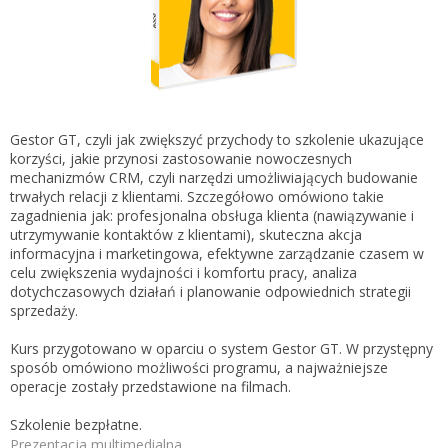
Gestor nexo PRO krok po kroku
KSeF w Subiekcie GT
Koszyk
KSeF w Subiekcie nexo/nexo PRO
Zaloguj się
KSeF w Rachmistrzu i Rewizorze nexo/nexo PRO
KSeF w Rachmistrzu i Rewizorze GT
Gestor GT, czyli jak zwiększyć przychody to szkolenie ukazujące
korzyści, jakie przynosi zastosowanie nowoczesnych
Portal Dokumentów z obsługą KSeF dla firm
Logowanie do Akademi InsERT
mechanizmów CRM, czyli narzędzi umożliwiających budowanie
Portal Dokumentów z obsługą KSeF dla biur
trwałych relacji z klientami. Szczegółowo omówiono takie
rachunkowych
zagadnienia jak: profesjonalna obsługa klienta (nawiązywanie i
Login
utrzymywanie kontaktów z klientami), skuteczna akcja
informacyjna i marketingowa, efektywne zarządzanie czasem w
Hasło
celu zwiększenia wydajności i komfortu pracy, analiza
dotychczasowych działań i planowanie odpowiednich strategii
sprzedaży.
Kurs przygotowano w oparciu o system Gestor GT. W przystępny
Zapomniałem hasła
sposób omówiono możliwości programu, a najważniejsze
operacje zostały przedstawione na filmach.
Nie masz konta
Szkolenie bezpłatne.
Prezentacja multimedialna