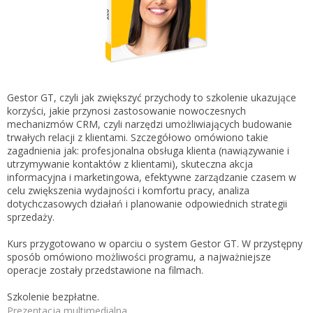
Gestor nexo PRO krok po kroku
KSeF w Subiekcie GT
Koszyk
KSeF w Subiekcie nexo/nexo PRO
Zaloguj się
KSeF w Rachmistrzu i Rewizorze nexo/nexo PRO
KSeF w Rachmistrzu i Rewizorze GT
Gestor GT, czyli jak zwiększyć przychody to szkolenie ukazujące
korzyści, jakie przynosi zastosowanie nowoczesnych
Portal Dokumentów z obsługą KSeF dla firm
Logowanie do Akademi InsERT
mechanizmów CRM, czyli narzędzi umożliwiających budowanie
Portal Dokumentów z obsługą KSeF dla biur
trwałych relacji z klientami. Szczegółowo omówiono takie
rachunkowych
zagadnienia jak: profesjonalna obsługa klienta (nawiązywanie i
Login
utrzymywanie kontaktów z klientami), skuteczna akcja
informacyjna i marketingowa, efektywne zarządzanie czasem w
Hasło
celu zwiększenia wydajności i komfortu pracy, analiza
dotychczasowych działań i planowanie odpowiednich strategii
sprzedaży.
Kurs przygotowano w oparciu o system Gestor GT. W przystępny
Zapomniałem hasła
sposób omówiono możliwości programu, a najważniejsze
operacje zostały przedstawione na filmach.
Nie masz konta
Szkolenie bezpłatne.
Prezentacja multimedialna