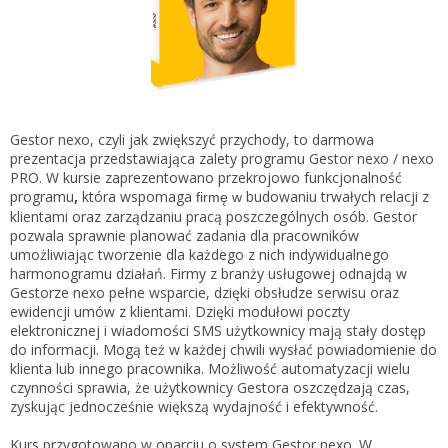
Gestor nexo PRO krok po kroku
KSeF w Subiekcie GT
Koszyk
KSeF w Subiekcie nexo/nexo PRO
Zaloguj się
KSeF w Rachmistrzu i Rewizorze nexo/nexo PRO
KSeF w Rachmistrzu i Rewizorze GT
Gestor nexo, czyli jak zwiększyć przychody, to darmowa
prezentacja przedstawiająca zalety programu Gestor nexo / nexo
Portal Dokumentów z obsługą KSeF dla firm
Logowanie do Akademi InsERT
PRO. W kursie zaprezentowano przekrojowo funkcjonalność
Portal Dokumentów z obsługą KSeF dla biur
programu
,
która wspomaga
budowaniu trwałych relacji z
firmę w
rachunkowych
klientami oraz zarządzaniu pracą poszczególnych osób. Gestor
Login
pozwala sprawnie planować zadania dla pracowników
umożliwiając tworzenie dla każdego z nich indywidualnego
Hasło
harmonogramu działań. Firmy z branży usługowej odnajdą w
Gestorze nexo pełne wsparcie, dzięki obsłudze serwisu oraz
ewidencji umów z klientami. Dzięki modułowi poczty
elektronicznej i wiadomości SMS użytkownicy mają stały dostęp
do informacji. Mogą też w każdej chwili wysłać powiadomienie do
Zapomniałem hasła
klienta lub innego pracownika. Możliwość automatyzacji wielu
czynności sprawia, że użytkownicy Gestora oszczędzają czas,
Nie masz konta
zyskując jednocześnie większą wydajność i efektywność.
Kurs przygotowano w oparciu o system Gestor nexo. W