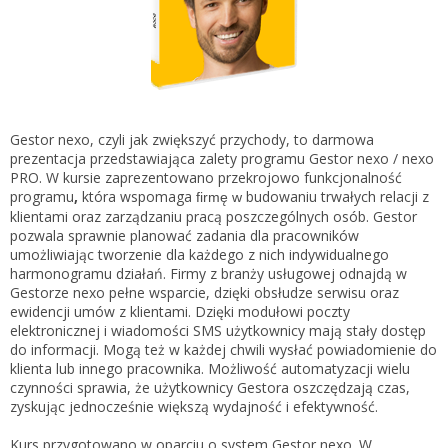
Gestor nexo PRO krok po kroku
KSeF w Subiekcie GT
Koszyk
KSeF w Subiekcie nexo/nexo PRO
Zaloguj się
KSeF w Rachmistrzu i Rewizorze nexo/nexo PRO
KSeF w Rachmistrzu i Rewizorze GT
Gestor nexo, czyli jak zwiększyć przychody, to darmowa
prezentacja przedstawiająca zalety programu Gestor nexo / nexo
Portal Dokumentów z obsługą KSeF dla firm
Logowanie do Akademi InsERT
PRO. W kursie zaprezentowano przekrojowo funkcjonalność
Portal Dokumentów z obsługą KSeF dla biur
programu
,
która wspomaga
budowaniu trwałych relacji z
firmę w
rachunkowych
klientami oraz zarządzaniu pracą poszczególnych osób. Gestor
Login
pozwala sprawnie planować zadania dla pracowników
umożliwiając tworzenie dla każdego z nich indywidualnego
Hasło
harmonogramu działań. Firmy z branży usługowej odnajdą w
Gestorze nexo pełne wsparcie, dzięki obsłudze serwisu oraz
ewidencji umów z klientami. Dzięki modułowi poczty
elektronicznej i wiadomości SMS użytkownicy mają stały dostęp
do informacji. Mogą też w każdej chwili wysłać powiadomienie do
Zapomniałem hasła
klienta lub innego pracownika. Możliwość automatyzacji wielu
czynności sprawia, że użytkownicy Gestora oszczędzają czas,
Nie masz konta
zyskując jednocześnie większą wydajność i efektywność.
Kurs przygotowano w oparciu o system Gestor nexo. W