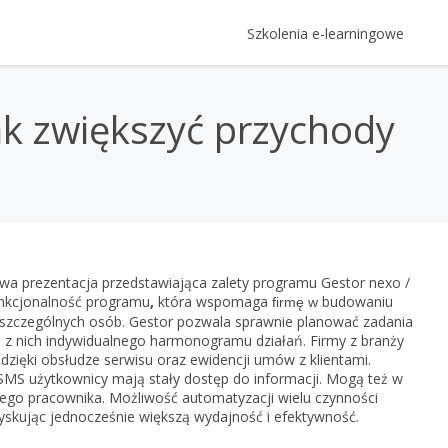
Szkolenia e-learningowe
Kategorie Szkoleń
Logowanie
jak zwiększyć przychody
Szkolenia z oprogramowania Ins
Login
Gratyfikant GT krok po kroku
Prawo
Rewizor GT krok po kroku
e-Prawnik 3.0: Umowy i pisma 
Rachunkowość, kadry i płace
Hasło
Twojej firmy
Rachmistrz GT krok po kroku
Rachunkowość - kompendium
RODO - vademecum - oraz zmi
Prezentacje multimedia
Subiekt GT krok po kroku
InsERT
Kadry i płace - kompendium
RODO - vademecum
Gestor GT, czyli jak zwiększyć pr
owa prezentacja przedstawiająca zalety programu Gestor nexo /
Subiekt nexo PRO krok po kro
Zapomniałem h
nkcjonalność programu
,
która wspomaga
budowaniu
firmę w
Gestor nexo, czyli jak zwiększyć
Gratyfikant nexo PRO krok po 
 poszczególnych osób. Gestor pozwala sprawnie planować zadania
Nie masz 
 z nich indywidualnego harmonogramu działań. Firmy z branży
Rachmistrz nexo PRO krok po 
zięki obsłudze serwisu oraz ewidencji umów z klientami.
Rewizor nexo PRO krok po kro
 SMS użytkownicy mają stały dostęp do informacji. Mogą też w
Zar
nnego pracownika. Możliwość automatyzacji wielu czynności
Gestor nexo PRO krok po krok
yskując jednocześnie większą wydajność i efektywność.
KSeF w Subiekcie GT