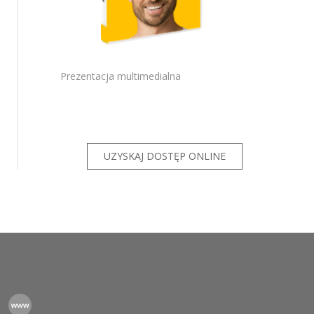
PRO
ze
ze GT
Prezentacja multimedialna
KSeF dla
KSeF dla
UZYSKAJ DOSTĘP ONLINE