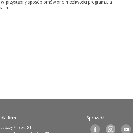
. W przystępny sposób omówiono możliwości programu, a
KSeF w Subiekcie nexo/nexo 
mach.
KSeF w Rachmistrzu i Rewizor
nexo/nexo PRO
KSeF w Rachmistrzu i Rewizor
Portal Dokumentów z obsługą 
firm
Portal Dokumentów z obsługą 
biur rachunkowych
dla firm
Sprawdź
rzedaży Subiekt GT