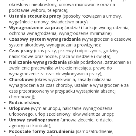
Zarejestruj
określony i nieokreślony, umowa mianowanie oraz na
podstawie wyboru, telepraca);
Ustanie stosunku pracy
(sposoby rozwiązania umowy,
wygaśniecie umowy, świadectwo pracy);
Wynagrodzenie za pracę
(podział i funkcje wynagrodzenia,
ochrona wynagrodzenia, wynagrodzenie minimalne);
Czasowy system wynagradzania
(wynagrodzenie czasowe,
system akordowy, wynagradzania prowizyjne);
Czas pracy
(czas pracy, przerwy i odpoczynek, godziny
nadliczbowe oraz nocne, praca w niedziele i święta);
Naliczanie wynagrodzenia
(skala podatkowa, zatrudnienie i
zwolnienie pracownika w trakcie miesiąca, prawo do
wynagrodzenie za czas niewykonywania pracy);
Chorobowe
(okres wyczekiwania, zasady naliczania
wynagrodzenia za czas choroby, ustalanie wynagrodzenie za
czas przepracowany w przypadku wystąpienia absencji
chorobowej);
Rodzicielstwo
;
Urlopowe
(wymiar urlopu, naliczanie wynagrodzenia
urlopowego, urlop szkoleniowy, ekwiwalent za urlop);
Umowy cywilnoprawne
(umowa zlecenie, o dzieło,
agencyjna i kontrakt);
Pozostałe formy zatrudnienia
(samozatrudnienie,