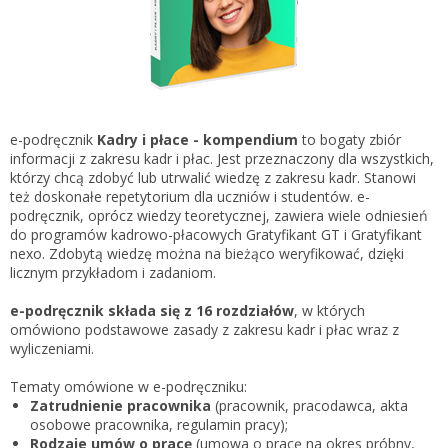
Gestor nexo PRO krok po kroku
KSeF w Subiekcie GT
Koszyk
KSeF w Subiekcie nexo/nexo PRO
Zaloguj się
KSeF w Rachmistrzu i Rewizorze nexo/nexo PRO
KSeF w Rachmistrzu i Rewizorze GT
e-podręcznik
Kadry i płace - kompendium
to bogaty zbiór
informacji z zakresu kadr i płac. Jest przeznaczony dla wszystkich,
Portal Dokumentów z obsługą KSeF dla firm
Logowanie do Akademi InsERT
którzy chcą zdobyć lub utrwalić wiedzę z zakresu kadr. Stanowi
Portal Dokumentów z obsługą KSeF dla biur
też doskonałe repetytorium dla uczniów i studentów. e-
rachunkowych
podręcznik, oprócz wiedzy teoretycznej, zawiera wiele odniesień
Login
do programów kadrowo-płacowych Gratyfikant GT i Gratyfikant
nexo. Zdobytą wiedzę można na bieżąco weryfikować, dzięki
Hasło
licznym przykładom i zadaniom.
e-podręcznik składa się z 16 rozdziałów
, w których
omówiono podstawowe zasady z zakresu kadr i płac wraz z
wyliczeniami.
Zapomniałem hasła
Tematy omówione w e-podręczniku:
Nie masz konta
Zatrudnienie pracownika
(pracownik, pracodawca, akta
osobowe pracownika, regulamin pracy);
Rodzaje umów o pracę
(umowa o pracę na okres próbny,