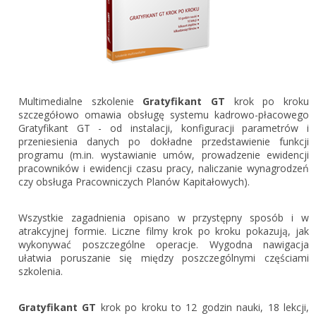
Gestor nexo PRO krok po kroku
KSeF w Subiekcie GT
Koszyk
KSeF w Subiekcie nexo/nexo PRO
Zaloguj się
KSeF w Rachmistrzu i Rewizorze nexo/nexo PRO
KSeF w Rachmistrzu i Rewizorze GT
Multimedialne szkolenie
Gratyfikant GT
krok po kroku
szczegółowo omawia obsługę systemu kadrowo-płacowego
Portal Dokumentów z obsługą KSeF dla firm
Logowanie do Akademi InsERT
Gratyfikant GT - od instalacji, konfiguracji parametrów i
Portal Dokumentów z obsługą KSeF dla biur
przeniesienia danych po dokładne przedstawienie funkcji
rachunkowych
programu (m.in. wystawianie umów, prowadzenie ewidencji
Login
pracowników i ewidencji czasu pracy, naliczanie wynagrodzeń
czy obsługa Pracowniczych Planów Kapitałowych).
Hasło
Wszystkie zagadnienia opisano w przystępny sposób i w
atrakcyjnej formie. Liczne filmy krok po kroku pokazują, jak
wykonywać poszczególne operacje. Wygodna nawigacja
Zapomniałem hasła
ułatwia poruszanie się między poszczególnymi częściami
szkolenia.
Nie masz konta
Gratyfikant GT
krok po kroku to 12 godzin nauki, 18 lekcji,