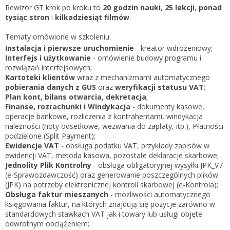
Zarejestruj
Rewizor GT krok po kroku to
20 godzin nauki
,
25 lekcji
,
ponad
tysiąc stron
i
kilkadziesiąt filmów
.
Tematy omówione w szkoleniu:
Instalacja i pierwsze uruchomienie
- kreator wdrożeniowy;
Interfejs i użytkowanie
- omówienie budowy programu i
rozwiązań interfejsowych;
Kartoteki klientów
wraz z mechanizmami automatycznego
pobierania danych z GUS
oraz
weryfikacji statusu VAT
;
Plan kont, bilans otwarcia, dekretacja
;
Finanse, rozrachunki i Windykacja
- dokumenty kasowe,
operacje bankowe, rozliczenia z kontrahentami, windykacja
należności (noty odsetkowe, wezwania do zapłaty, itp.), Płatności
podzielone (Split Payment);
Ewidencje VAT
- obsługa podatku VAT, przykłady zapisów w
ewidencji VAT, metoda kasowa, pozostałe deklaracje skarbowe;
Jednolity Plik Kontrolny
- obsługa obligatoryjnej wysyłki JPK_V7
(e-Sprawozdawczość) oraz generowanie poszczególnych plików
(JPK) na potrzeby elektronicznej kontroli skarbowej (e-Kontrola);
Obsługa faktur mieszanych
- możliwości automatycznego
księgowania faktur, na których znajdują się pozycje zarówno w
standardowych stawkach VAT jak i towary lub usługi objęte
odwrotnym obciążeniem;