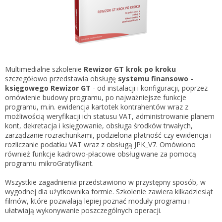
Gestor nexo PRO krok po kroku
KSeF w Subiekcie GT
Koszyk
KSeF w Subiekcie nexo/nexo PRO
Zaloguj się
KSeF w Rachmistrzu i Rewizorze nexo/nexo PRO
KSeF w Rachmistrzu i Rewizorze GT
Multimedialne szkolenie
Rewizor GT krok po kroku
szczegółowo przedstawia obsługę
systemu finansowo -
Portal Dokumentów z obsługą KSeF dla firm
Logowanie do Akademi InsERT
księgowego Rewizor GT
- od instalacji i konfiguracji, poprzez
Portal Dokumentów z obsługą KSeF dla biur
omówienie budowy programu, po najważniejsze funkcje
rachunkowych
programu, m.in. ewidencja kartotek kontrahentów wraz z
Login
możliwością weryfikacji ich statusu VAT, administrowanie planem
kont, dekretacja i księgowanie, obsługa środków trwałych,
Hasło
zarządzanie rozrachunkami, podzielona płatność czy ewidencja i
rozliczanie podatku VAT wraz z obsługą JPK_V7. Omówiono
również funkcje kadrowo-płacowe obsługiwane za pomocą
programu mikroGratyfikant.
Zapomniałem hasła
Wszystkie zagadnienia przedstawiono w przystępny sposób, w
wygodnej dla użytkownika formie. Szkolenie zawiera kilkadziesiąt
Nie masz konta
filmów, które pozwalają lepiej poznać moduły programu i
ułatwiają wykonywanie poszczególnych operacji.