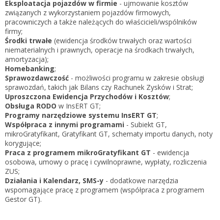
Eksploatacja pojazdów w firmie
- ujmowanie kosztów
związanych z wykorzystaniem pojazdów firmowych,
pracowniczych a także należących do właścicieli/wspólników
firmy;
Środki trwałe
(ewidencja środków trwałych oraz wartości
niematerialnych i prawnych, operacje na środkach trwałych,
amortyzacja);
Homebanking
;
Sprawozdawczość
- możliwości programu w zakresie obsługi
sprawozdań, takich jak Bilans czy Rachunek Zysków i Strat;
Uproszczona Ewidencja Przychodów i Kosztów
;
Obsługa RODO
w InsERT GT;
Programy narzędziowe systemu InsERT GT
;
Współpraca z innymi programami
- Subiekt GT,
mikroGratyfikant, Gratyfikant GT, schematy importu danych, noty
korygujące;
Praca z programem mikroGratyfikant GT
- ewidencja
osobowa, umowy o pracę i cywilnoprawne, wypłaty, rozliczenia
ZUS;
Działania i Kalendarz, SMS-y
- dodatkowe narzędzia
wspomagające pracę z programem (współpraca z programem
Gestor GT).