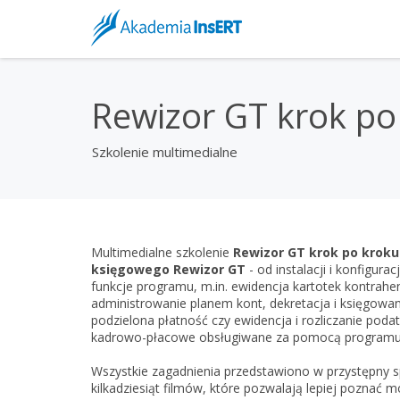
Rewizor GT krok po
Szkolenie multimedialne
Multimedialne szkolenie
Rewizor GT krok po kroku
księgowego Rewizor GT
- od instalacji i konfigu
funkcje programu, m.in. ewidencja kartotek kontrahen
administrowanie planem kont, dekretacja i księgowa
podzielona płatność czy ewidencja i rozliczanie po
kadrowo-płacowe obsługiwane za pomocą programu 
Wszystkie zagadnienia przedstawiono w przystępny s
kilkadziesiąt filmów, które pozwalają lepiej poznać