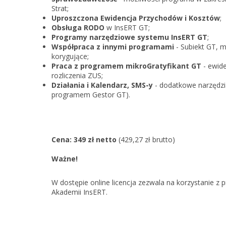
Strat;
Uproszczona Ewidencja Przychodów i Kosztów
;
Obsługa RODO
w InsERT GT;
Programy narzędziowe systemu InsERT GT
;
Współpraca z innymi programami
- Subiekt GT, m
korygujące;
Praca z programem mikroGratyfikant GT
- ewid
rozliczenia ZUS;
Działania i Kalendarz, SMS-y
- dodatkowe narzędz
programem Gestor GT).
Cena: 349 zł netto
(429,27 zł brutto)
Ważne!
W dostępie online licencja zezwala na korzystanie
Akademii InsERT.