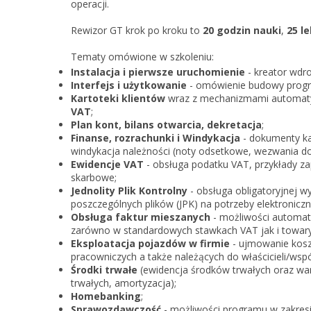
operacji.
Rewizor GT krok po kroku to
20 godzin nauki
,
25 le
Tematy omówione w szkoleniu:
Instalacja i pierwsze uruchomienie
- kreator wdr
Interfejs i użytkowanie
- omówienie budowy progra
Kartoteki klientów
wraz z mechanizmami automa
VAT
;
Plan kont, bilans otwarcia, dekretacja
;
Finanse, rozrachunki i Windykacja
- dokumenty ka
windykacja należności (noty odsetkowe, wezwania do z
Ewidencje VAT
- obsługa podatku VAT, przykłady z
skarbowe;
Jednolity Plik Kontrolny
- obsługa obligatoryjnej 
poszczególnych plików (JPK) na potrzeby elektroniczne
Obsługa faktur mieszanych
- możliwości automaty
zarówno w standardowych stawkach VAT jak i towary
Eksploatacja pojazdów w firmie
- ujmowanie kosz
pracowniczych a także należących do właścicieli/wspó
Środki trwałe
(ewidencja środków trwałych oraz war
trwałych, amortyzacja);
Homebanking
;
Sprawozdawczość
- możliwości programu w zakresi