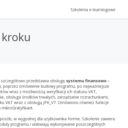
Szkolenia e-learningowe
Kategorie Szkoleń
Logowanie
 kroku
Szkolenia z oprogramowania Ins
Login
Gratyfikant GT krok po kroku
Prawo
Rewizor GT krok po kroku
e-Prawnik 3.0: Umowy i pisma 
Rachunkowość, kadry i płace
Hasło
Twojej firmy
Rachmistrz GT krok po kroku
Rachunkowość - kompendium
RODO - vademecum - oraz zmi
Prezentacje multimedia
Subiekt GT krok po kroku
InsERT
Kadry i płace - kompendium
RODO - vademecum
Gestor GT, czyli jak zwiększyć pr
szczegółowo przedstawia obsługę
systemu finansowo -
Subiekt nexo PRO krok po kro
Zapomniałem h
racji, poprzez omówienie budowy programu, po najważniejsze
Gestor nexo, czyli jak zwiększyć
Gratyfikant nexo PRO krok po 
tów wraz z możliwością weryfikacji ich statusu VAT,
Nie masz 
nie, obsługa środków trwałych, zarządzanie rozrachunkami,
Rachmistrz nexo PRO krok po 
datku VAT wraz z obsługą JPK_V7. Omówiono również funkcje
Rewizor nexo PRO krok po kro
mikroGratyfikant.
Zar
Gestor nexo PRO krok po krok
posób, w wygodnej dla użytkownika formie. Szkolenie zawiera
KSeF w Subiekcie GT
 moduły programu i ułatwiają wykonywanie poszczególnych