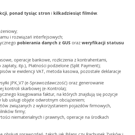
KSeF w Subiekcie nexo/nexo 
kcji
,
ponad tysiąc stron
i
kilkadziesiąt filmów
.
KSeF w Rachmistrzu i Rewizor
nexo/nexo PRO
KSeF w Rachmistrzu i Rewizor
ożeniowy;
Portal Dokumentów z obsługą 
mu i rozwiązań interfejsowych;
firm
tycznego
pobierania danych z GUS
oraz
weryfikacji statusu
Portal Dokumentów z obsługą 
biur rachunkowych
sowe, operacje bankowe, rozliczenia z kontrahentami,
apłaty, itp.), Płatności podzielone (Split Payment);
apisów w ewidencji VAT, metoda kasowa, pozostałe deklaracje
wysyłki JPK_V7 (e-Sprawozdawczość) oraz generowanie
j kontroli skarbowej (e-Kontrola);
cznego księgowania faktur, na których znajdują się pozycje
 lub usługi objęte odwrotnym obciążeniem;
tów związanych z wykorzystaniem pojazdów firmowych,
lników firmy;
tości niematerialnych i prawnych, operacje na środkach
e obsługi sprawozdań, takich jak Bilans czy Rachunek Zysków i