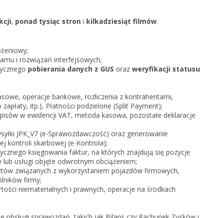
KSeF w Subiekcie nexo/nexo 
kcji
,
ponad tysiąc stron
i
kilkadziesiąt filmów
.
KSeF w Rachmistrzu i Rewizor
nexo/nexo PRO
KSeF w Rachmistrzu i Rewizor
ożeniowy;
Portal Dokumentów z obsługą 
mu i rozwiązań interfejsowych;
firm
tycznego
pobierania danych z GUS
oraz
weryfikacji statusu
Portal Dokumentów z obsługą 
biur rachunkowych
sowe, operacje bankowe, rozliczenia z kontrahentami,
apłaty, itp.), Płatności podzielone (Split Payment);
apisów w ewidencji VAT, metoda kasowa, pozostałe deklaracje
wysyłki JPK_V7 (e-Sprawozdawczość) oraz generowanie
j kontroli skarbowej (e-Kontrola);
cznego księgowania faktur, na których znajdują się pozycje
 lub usługi objęte odwrotnym obciążeniem;
tów związanych z wykorzystaniem pojazdów firmowych,
lników firmy;
tości niematerialnych i prawnych, operacje na środkach
e obsługi sprawozdań, takich jak Bilans czy Rachunek Zysków i