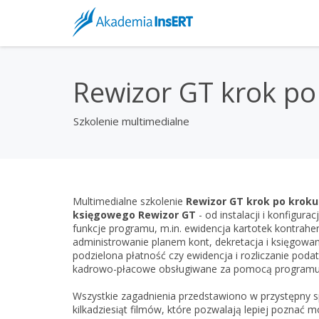
Rewizor GT krok po
Szkolenie multimedialne
Multimedialne szkolenie
Rewizor GT krok po kroku
księgowego Rewizor GT
- od instalacji i konfigu
funkcje programu, m.in. ewidencja kartotek kontrahen
administrowanie planem kont, dekretacja i księgowa
podzielona płatność czy ewidencja i rozliczanie po
kadrowo-płacowe obsługiwane za pomocą programu 
Wszystkie zagadnienia przedstawiono w przystępny s
kilkadziesiąt filmów, które pozwalają lepiej poznać