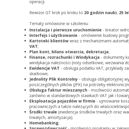
operacji.
Rewizor GT krok po kroku to
20 godzin nauki
,
25 le
Tematy omówione w szkoleniu:
Instalacja i pierwsze uruchomienie
- kreator wdr
Interfejs i użytkowanie
- omówienie budowy progra
Kartoteki klientów
wraz z mechanizmami automa
VAT
;
Plan kont, bilans otwarcia, dekretacja
;
Finanse, rozrachunki i Windykacja
- dokumenty ka
windykacja należności (noty odsetkowe, wezwania do z
Ewidencje VAT
- obsługa podatku VAT, przykłady z
skarbowe;
Jednolity Plik Kontrolny
- obsługa obligatoryjnej 
poszczególnych plików (JPK) na potrzeby elektroniczne
Obsługa faktur mieszanych
- możliwości automaty
zarówno w standardowych stawkach VAT jak i towary
Eksploatacja pojazdów w firmie
- ujmowanie kosz
pracowniczych a także należących do właścicieli/wspó
Środki trwałe
(ewidencja środków trwałych oraz war
trwałych, amortyzacja);
Homebanking
;
Sprawozdawczość
- możliwości programu w zakresi