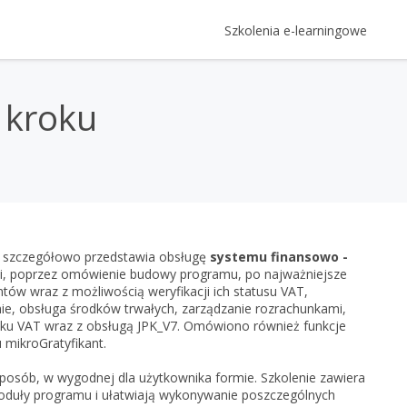
Szkolenia e-learningowe
Kategorie Szkoleń
Logowanie
 kroku
Szkolenia z oprogramowania Ins
Login
Gratyfikant GT krok po kroku
Prawo
Rewizor GT krok po kroku
e-Prawnik 3.0: Umowy i pisma 
Rachunkowość, kadry i płace
Hasło
Twojej firmy
Rachmistrz GT krok po kroku
Rachunkowość - kompendium
RODO - vademecum - oraz zmi
Prezentacje multimedia
Subiekt GT krok po kroku
InsERT
Kadry i płace - kompendium
RODO - vademecum
Gestor GT, czyli jak zwiększyć pr
szczegółowo przedstawia obsługę
systemu finansowo -
Subiekt nexo PRO krok po kro
Zapomniałem h
racji, poprzez omówienie budowy programu, po najważniejsze
Gestor nexo, czyli jak zwiększyć
Gratyfikant nexo PRO krok po 
tów wraz z możliwością weryfikacji ich statusu VAT,
Nie masz 
nie, obsługa środków trwałych, zarządzanie rozrachunkami,
Rachmistrz nexo PRO krok po 
datku VAT wraz z obsługą JPK_V7. Omówiono również funkcje
Rewizor nexo PRO krok po kro
mikroGratyfikant.
Zar
Gestor nexo PRO krok po krok
posób, w wygodnej dla użytkownika formie. Szkolenie zawiera
KSeF w Subiekcie GT
 moduły programu i ułatwiają wykonywanie poszczególnych