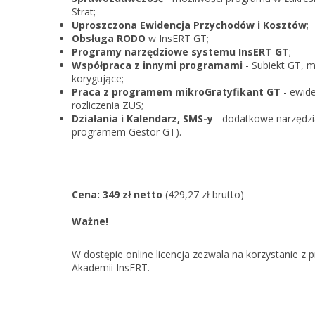
Strat;
Uproszczona Ewidencja Przychodów i Kosztów
;
Obsługa RODO
w InsERT GT;
Programy narzędziowe systemu InsERT GT
;
Współpraca z innymi programami
- Subiekt GT, m
korygujące;
Praca z programem mikroGratyfikant GT
- ewid
rozliczenia ZUS;
Działania i Kalendarz, SMS-y
- dodatkowe narzędz
programem Gestor GT).
Cena: 349 zł netto
(429,27 zł brutto)
Ważne!
W dostępie online licencja zezwala na korzystanie
Akademii InsERT.