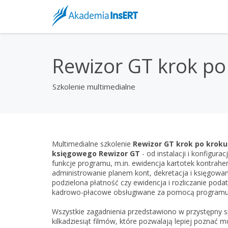
Rewizor GT krok po
Szkolenie multimedialne
Multimedialne szkolenie
Rewizor GT krok po kroku
księgowego Rewizor GT
- od instalacji i konfigu
funkcje programu, m.in. ewidencja kartotek kontrahen
administrowanie planem kont, dekretacja i księgowa
podzielona płatność czy ewidencja i rozliczanie po
kadrowo-płacowe obsługiwane za pomocą programu 
Wszystkie zagadnienia przedstawiono w przystępny s
kilkadziesiąt filmów, które pozwalają lepiej poznać