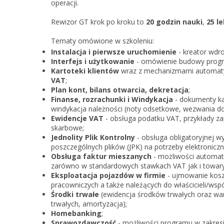
operacji.
Rewizor GT krok po kroku to
20 godzin nauki
,
25 le
Tematy omówione w szkoleniu:
Instalacja i pierwsze uruchomienie
- kreator wdr
Interfejs i użytkowanie
- omówienie budowy progra
Kartoteki klientów
wraz z mechanizmami automa
VAT
;
Plan kont, bilans otwarcia, dekretacja
;
Finanse, rozrachunki i Windykacja
- dokumenty ka
windykacja należności (noty odsetkowe, wezwania do z
Ewidencje VAT
- obsługa podatku VAT, przykłady z
skarbowe;
Jednolity Plik Kontrolny
- obsługa obligatoryjnej 
poszczególnych plików (JPK) na potrzeby elektroniczne
Obsługa faktur mieszanych
- możliwości automaty
zarówno w standardowych stawkach VAT jak i towary
Eksploatacja pojazdów w firmie
- ujmowanie kosz
pracowniczych a także należących do właścicieli/wspó
Środki trwałe
(ewidencja środków trwałych oraz war
trwałych, amortyzacja);
Homebanking
;
Sprawozdawczość
- możliwości programu w zakresi