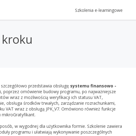
Szkolenia e-learningowe
Kategorie Szkoleń
Logowanie
 kroku
Szkolenia z oprogramowania Ins
Login
Gratyfikant GT krok po kroku
Prawo
Rewizor GT krok po kroku
e-Prawnik 3.0: Umowy i pisma 
Rachunkowość, kadry i płace
Hasło
Twojej firmy
Rachmistrz GT krok po kroku
Rachunkowość - kompendium
RODO - vademecum - oraz zmi
Prezentacje multimedia
Subiekt GT krok po kroku
InsERT
Kadry i płace - kompendium
RODO - vademecum
Gestor GT, czyli jak zwiększyć pr
szczegółowo przedstawia obsługę
systemu finansowo -
Subiekt nexo PRO krok po kro
Zapomniałem h
racji, poprzez omówienie budowy programu, po najważniejsze
Gestor nexo, czyli jak zwiększyć
Gratyfikant nexo PRO krok po 
tów wraz z możliwością weryfikacji ich statusu VAT,
Nie masz 
nie, obsługa środków trwałych, zarządzanie rozrachunkami,
Rachmistrz nexo PRO krok po 
datku VAT wraz z obsługą JPK_V7. Omówiono również funkcje
Rewizor nexo PRO krok po kro
mikroGratyfikant.
Zar
Gestor nexo PRO krok po krok
posób, w wygodnej dla użytkownika formie. Szkolenie zawiera
KSeF w Subiekcie GT
 moduły programu i ułatwiają wykonywanie poszczególnych