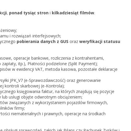
KSeF w Subiekcie nexo/nexo 
kcji
,
ponad tysiąc stron
i
kilkadziesiąt filmów
.
KSeF w Rachmistrzu i Rewizor
nexo/nexo PRO
KSeF w Rachmistrzu i Rewizor
ożeniowy;
Portal Dokumentów z obsługą 
mu i rozwiązań interfejsowych;
firm
tycznego
pobierania danych z GUS
oraz
weryfikacji statusu
Portal Dokumentów z obsługą 
biur rachunkowych
sowe, operacje bankowe, rozliczenia z kontrahentami,
apłaty, itp.), Płatności podzielone (Split Payment);
apisów w ewidencji VAT, metoda kasowa, pozostałe deklaracje
wysyłki JPK_V7 (e-Sprawozdawczość) oraz generowanie
j kontroli skarbowej (e-Kontrola);
cznego księgowania faktur, na których znajdują się pozycje
 lub usługi objęte odwrotnym obciążeniem;
tów związanych z wykorzystaniem pojazdów firmowych,
lników firmy;
tości niematerialnych i prawnych, operacje na środkach
e obsługi sprawozdań, takich jak Bilans czy Rachunek Zysków i