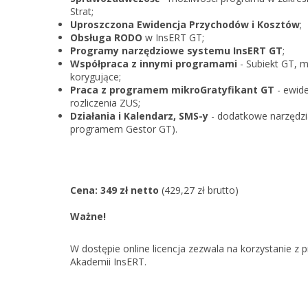
Strat;
Uproszczona Ewidencja Przychodów i Kosztów
;
Obsługa RODO
w InsERT GT;
Programy narzędziowe systemu InsERT GT
;
Współpraca z innymi programami
- Subiekt GT, m
korygujące;
Praca z programem mikroGratyfikant GT
- ewid
rozliczenia ZUS;
Działania i Kalendarz, SMS-y
- dodatkowe narzędz
programem Gestor GT).
Cena: 349 zł netto
(429,27 zł brutto)
Ważne!
W dostępie online licencja zezwala na korzystanie
Akademii InsERT.