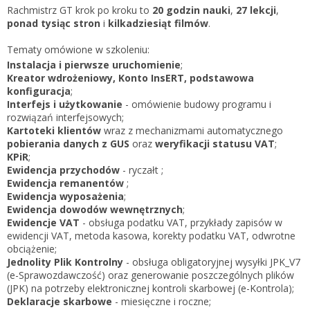
Zarejestruj
Rachmistrz GT krok po kroku to
20 godzin nauki
,
27 lekcji
,
ponad tysiąc stron
i
kilkadziesiąt filmów
.
Tematy omówione w szkoleniu:
Instalacja i pierwsze uruchomienie
;
Kreator wdrożeniowy, Konto InsERT, podstawowa
konfiguracja
;
Interfejs i użytkowanie
- omówienie budowy programu i
rozwiązań interfejsowych;
Kartoteki klientów
wraz z mechanizmami automatycznego
pobierania danych z GUS
oraz
weryfikacji statusu VAT
;
KPiR
;
Ewidencja przychodów
- ryczałt ;
Ewidencja remanentów
;
Ewidencja wyposażenia
;
Ewidencja dowodów wewnętrznych
;
Ewidencje VAT
- obsługa podatku VAT, przykłady zapisów w
ewidencji VAT, metoda kasowa, korekty podatku VAT, odwrotne
obciążenie;
Jednolity Plik Kontrolny
- obsługa obligatoryjnej wysyłki JPK_V7
(e-Sprawozdawczość) oraz generowanie poszczególnych plików
(JPK) na potrzeby elektronicznej kontroli skarbowej (e-Kontrola);
Deklaracje skarbowe
- miesięczne i roczne;