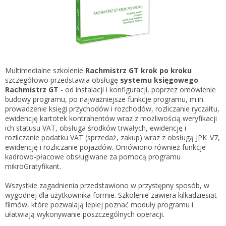
Gestor nexo PRO krok po kroku
KSeF w Subiekcie GT
Koszyk
KSeF w Subiekcie nexo/nexo PRO
Zaloguj się
KSeF w Rachmistrzu i Rewizorze nexo/nexo PRO
KSeF w Rachmistrzu i Rewizorze GT
Multimedialne szkolenie
Rachmistrz GT krok po kroku
szczegółowo przedstawia obsługę
systemu księgowego
Portal Dokumentów z obsługą KSeF dla firm
Logowanie do Akademi InsERT
Rachmistrz GT
- od instalacji i konfiguracji, poprzez omówienie
Portal Dokumentów z obsługą KSeF dla biur
budowy programu, po najważniejsze funkcje programu, m.in.
rachunkowych
prowadzenie księgi przychodów i rozchodów, rozliczanie ryczałtu,
Login
ewidencję kartotek kontrahentów wraz z możliwością weryfikacji
ich statusu VAT, obsługa środków trwałych, ewidencję i
Hasło
rozliczanie podatku VAT (sprzedaż, zakup) wraz z obsługą JPK_V7,
ewidencję i rozliczanie pojazdów. Omówiono również funkcje
kadrowo-płacowe obsługiwane za pomocą programu
mikroGratyfikant.
Zapomniałem hasła
Wszystkie zagadnienia przedstawiono w przystępny sposób, w
wygodnej dla użytkownika formie. Szkolenie zawiera kilkadziesiąt
Nie masz konta
filmów, które pozwalają lepiej poznać moduły programu i
ułatwiają wykonywanie poszczególnych operacji.