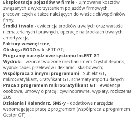
Eksploatacja pojazdów w firmie
- ujmowanie kosztów
związanych z wykorzystaniem pojazdów firmowych,
pracowniczych a także należących do właścicieli/wspólników
firmy;
Środki trwałe
- ewidencja środków trwałych oraz wartości
niematerialnych i prawnych, operacje na środkach trwałych,
amortyzacja;
Faktury wewnętrzne
;
Obsługa RODO
w InsERT GT;
Programy narzędziowe systemu InsERT GT
;
Wydruki
- wzorce tworzone mechanizmem Crystal Reports,
wydruki tabel, przelewów i deklaracji skarbowych;
Współpraca z innymi programami
- Subiekt GT,
mikroGratyfikant, Gratyfikant GT, schematy importu danych;
Praca z programem mikroGratyfikant GT
- ewidencja
osobowa, umowy o pracę i cywilnoprawne, wypłaty, rozliczenia
ZUS;
Działania i Kalendarz, SMS-y
- dodatkowe narzędzia
wspomagające pracę z programem (współpraca z programem
Gestor GT).