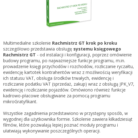
Gestor nexo PRO krok po kroku
KSeF w Subiekcie GT
Koszyk
KSeF w Subiekcie nexo/nexo PRO
Zaloguj się
KSeF w Rachmistrzu i Rewizorze nexo/nexo PRO
KSeF w Rachmistrzu i Rewizorze GT
Multimedialne szkolenie
Rachmistrz GT krok po kroku
szczegółowo przedstawia obsługę
systemu księgowego
Portal Dokumentów z obsługą KSeF dla firm
Logowanie do Akademi InsERT
Rachmistrz GT
- od instalacji i konfiguracji, poprzez omówienie
Portal Dokumentów z obsługą KSeF dla biur
budowy programu, po najważniejsze funkcje programu, m.in.
rachunkowych
prowadzenie księgi przychodów i rozchodów, rozliczanie ryczałtu,
Login
ewidencję kartotek kontrahentów wraz z możliwością weryfikacji
ich statusu VAT, obsługa środków trwałych, ewidencję i
Hasło
rozliczanie podatku VAT (sprzedaż, zakup) wraz z obsługą JPK_V7,
ewidencję i rozliczanie pojazdów. Omówiono również funkcje
kadrowo-płacowe obsługiwane za pomocą programu
mikroGratyfikant.
Zapomniałem hasła
Wszystkie zagadnienia przedstawiono w przystępny sposób, w
wygodnej dla użytkownika formie. Szkolenie zawiera kilkadziesiąt
Nie masz konta
filmów, które pozwalają lepiej poznać moduły programu i
ułatwiają wykonywanie poszczególnych operacji.