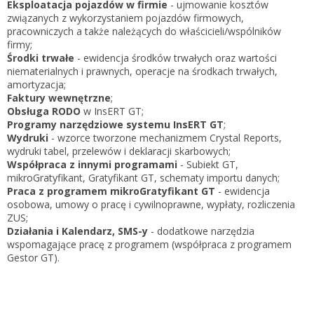
Eksploatacja pojazdów w firmie
- ujmowanie kosztów
związanych z wykorzystaniem pojazdów firmowych,
pracowniczych a także należących do właścicieli/wspólników
firmy;
Środki trwałe
- ewidencja środków trwałych oraz wartości
niematerialnych i prawnych, operacje na środkach trwałych,
amortyzacja;
Faktury wewnętrzne
;
Obsługa RODO
w InsERT GT;
Programy narzędziowe systemu InsERT GT
;
Wydruki
- wzorce tworzone mechanizmem Crystal Reports,
wydruki tabel, przelewów i deklaracji skarbowych;
Współpraca z innymi programami
- Subiekt GT,
mikroGratyfikant, Gratyfikant GT, schematy importu danych;
Praca z programem mikroGratyfikant GT
- ewidencja
osobowa, umowy o pracę i cywilnoprawne, wypłaty, rozliczenia
ZUS;
Działania i Kalendarz, SMS-y
- dodatkowe narzędzia
wspomagające pracę z programem (współpraca z programem
Gestor GT).