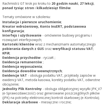
Zarejestruj
Rachmistrz GT krok po kroku to
20 godzin nauki
,
27 lekcji
,
ponad tysiąc stron
i
kilkadziesiąt filmów
.
Tematy omówione w szkoleniu:
Instalacja i pierwsze uruchomienie
;
Kreator wdrożeniowy, Konto InsERT, podstawowa
konfiguracja
;
Interfejs i użytkowanie
- omówienie budowy programu i
rozwiązań interfejsowych;
Kartoteki klientów
wraz z mechanizmami automatycznego
pobierania danych z GUS
oraz
weryfikacji statusu VAT
;
KPiR
;
Ewidencja przychodów
- ryczałt ;
Ewidencja remanentów
;
Ewidencja wyposażenia
;
Ewidencja dowodów wewnętrznych
;
Ewidencje VAT
- obsługa podatku VAT, przykłady zapisów w
ewidencji VAT, metoda kasowa, korekty podatku VAT, odwrotne
obciążenie;
Jednolity Plik Kontrolny
- obsługa obligatoryjnej wysyłki JPK_V7
(e-Sprawozdawczość) oraz generowanie poszczególnych plików
(JPK) na potrzeby elektronicznej kontroli skarbowej (e-Kontrola);
Deklaracje skarbowe
- miesięczne i roczne;