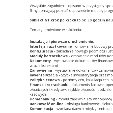
Wszystkie zagadnienia opisano w przystępny spos
filmy pomagają poznać odpowiednie moduły progr
Subiekt GT krok po kroku
to ok.
30 godzin nau
Tematy omówione w szkoleniu:
Instalacja i pierwsze uruchomienie
;
Interfejs i użytkowanie
- omówienie budowy pro
Konfiguracja
- zakładanie nowego podmiotu i us
Moduły kartotekowe
- omówienie modułów Kontr
Dokumenty
- wystawianie dokumentów finansowy
wraz z korektami;
Zamówienia
- wystawianie dokumentów zamówieni
Inwentaryzacja
- Szybka inwentaryzacja oraz mo
Polityka cenowa
- poziomy cen, kalkulacja cen, p
Finanse i rozrachunki
- dokumenty kasowe, opera
płatniczych i kredytów, szybkie płatności, podzie
kasowych;
Homebanking
- moduł zapewniający współpracę 
Bankowość on-line
- obsługa bankowości elektron
Komunikacja
- wymiana danych między centralą i 