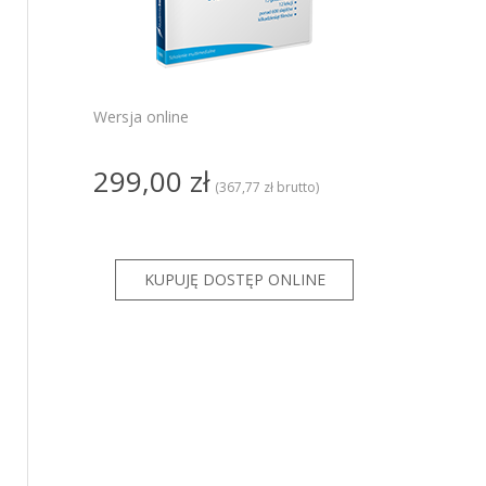
PRO
ze
ze GT
Wersja online
KSeF dla
299,00 zł
KSeF dla
(367,77 zł brutto)