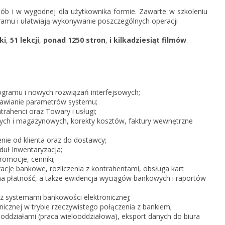
KSeF w Subiekcie nexo/nexo 
ób i w wygodnej dla użytkownika formie. Zawarte w szkoleniu
amu i ułatwiają wykonywanie poszczególnych operacji
KSeF w Rachmistrzu i Rewizor
nexo/nexo PRO
ki
,
51 lekcji
,
ponad 1250 stron
,
i kilkadziesiąt filmów
.
KSeF w Rachmistrzu i Rewizor
Portal Dokumentów z obsługą 
firm
Portal Dokumentów z obsługą 
biur rachunkowych
gramu i nowych rozwiązań interfejsowych;
tawianie parametrów systemu;
ahenci oraz Towary i usługi;
ch i magazynowych, korekty kosztów, faktury wewnętrzne
e od klienta oraz do dostawcy;
duł Inwentaryzacja;
romocje, cenniki;
cje bankowe, rozliczenia z kontrahentami, obsługa kart
lona płatność, a także ewidencja wyciągów bankowych i raportów
z systemami bankowości elektronicznej;
icznej w trybie rzeczywistego połączenia z bankiem;
oddziałami (praca wielooddziałowa), eksport danych do biura