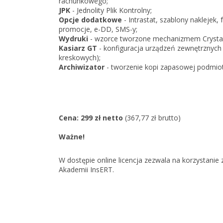
rachunkowego;
JPK
- Jednolity Plik Kontrolny;
Opcje dodatkowe
- Intrastat, szablony naklejek,
promocje, e-DD, SMS-y;
Wydruki
- wzorce tworzone mechanizmem Crystal 
Kasiarz GT
- konfiguracja urządzeń zewnętrznych (k
kreskowych);
Archiwizator
- tworzenie kopi zapasowej podmiot
Cena: 299 zł netto
(367,77 zł brutto)
Ważne!
W dostępie online licencja zezwala na korzystan
Akademii InsERT.