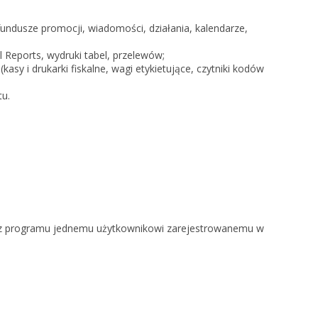
 fundusze promocji, wiadomości, działania, kalendarze,
Reports, wydruki tabel, przelewów;
asy i drukarki fiskalne, wagi etykietujące, czytniki kodów
u.
ie z programu jednemu użytkownikowi zarejestrowanemu w