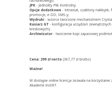
rachunkowego;
JPK
- Jednolity Plik Kontrolny;
Opcje dodatkowe
- Intrastat, szablony naklejek,
promocje, e-DD, SMS-y;
Wydruki
- wzorce tworzone mechanizmem Crystal 
Kasiarz GT
- konfiguracja urządzeń zewnętrznych (k
kreskowych);
Archiwizator
- tworzenie kopi zapasowej podmiot
Cena: 299 zł netto
(367,77 zł brutto)
Ważne!
W dostępie online licencja zezwala na korzystan
Akademii InsERT.