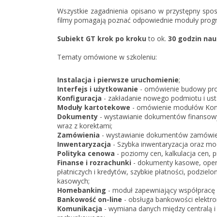
Wszystkie zagadnienia opisano w przystępny spos
filmy pomagają poznać odpowiednie moduły progr
Subiekt GT krok po kroku
to ok.
30 godzin nau
Tematy omówione w szkoleniu:
Instalacja i pierwsze uruchomienie
;
Interfejs i użytkowanie
- omówienie budowy pro
Konfiguracja
- zakładanie nowego podmiotu i us
Moduły kartotekowe
- omówienie modułów Kontr
Dokumenty
- wystawianie dokumentów finansowy
wraz z korektami;
Zamówienia
- wystawianie dokumentów zamówieni
Inwentaryzacja
- Szybka inwentaryzacja oraz mo
Polityka cenowa
- poziomy cen, kalkulacja cen, p
Finanse i rozrachunki
- dokumenty kasowe, opera
płatniczych i kredytów, szybkie płatności, podzie
kasowych;
Homebanking
- moduł zapewniający współpracę 
Bankowość on-line
- obsługa bankowości elektron
Komunikacja
- wymiana danych między centralą i 