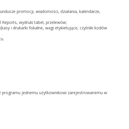
 fundusze promocji, wiadomości, działania, kalendarze,
Reports, wydruki tabel, przelewów;
asy i drukarki fiskalne, wagi etykietujące, czytniki kodów
u.
ie z programu jednemu użytkownikowi zarejestrowanemu w