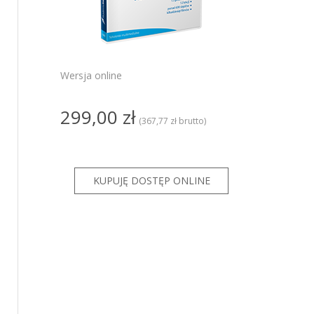
PRO
ze
ze GT
Wersja online
KSeF dla
299,00 zł
KSeF dla
(367,77 zł brutto)