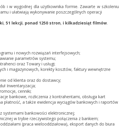
KSeF w Subiekcie nexo/nexo 
ób i w wygodnej dla użytkownika formie. Zawarte w szkoleniu
amu i ułatwiają wykonywanie poszczególnych operacji
KSeF w Rachmistrzu i Rewizor
nexo/nexo PRO
ki
,
51 lekcji
,
ponad 1250 stron
,
i kilkadziesiąt filmów
.
KSeF w Rachmistrzu i Rewizor
Portal Dokumentów z obsługą 
firm
Portal Dokumentów z obsługą 
biur rachunkowych
gramu i nowych rozwiązań interfejsowych;
tawianie parametrów systemu;
ahenci oraz Towary i usługi;
ch i magazynowych, korekty kosztów, faktury wewnętrzne
e od klienta oraz do dostawcy;
duł Inwentaryzacja;
romocje, cenniki;
cje bankowe, rozliczenia z kontrahentami, obsługa kart
lona płatność, a także ewidencja wyciągów bankowych i raportów
z systemami bankowości elektronicznej;
icznej w trybie rzeczywistego połączenia z bankiem;
oddziałami (praca wielooddziałowa), eksport danych do biura