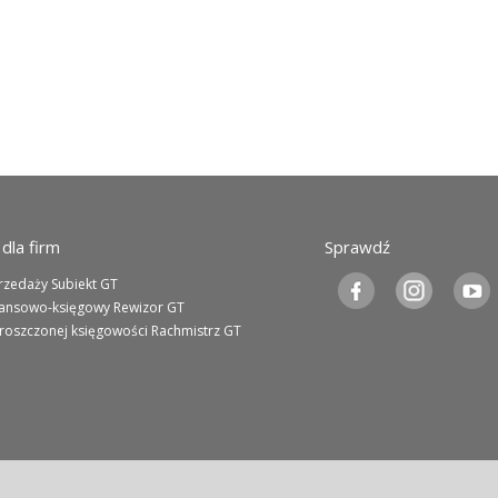
dla firm
Sprawdź
rzedaży Subiekt GT
nansowo-księgowy Rewizor GT
roszczonej księgowości Rachmistrz GT