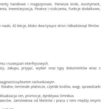
KSeF w Subiekcie nexo/nexo 
menty handlowe i magazynowe, Pierwsze kroki, Asortyment,
ia, Inwentaryzacja, Finanse i rozliczenia, Funkcje dodatkowe,
KSeF w Rachmistrzu i Rewizor
nexo/nexo PRO
KSeF w Rachmistrzu i Rewizor
nauki, 42 lekcje, blisko dwa tysiące stron i kilkadziesiąt filmów.
Portal Dokumentów z obsługą 
firm
Portal Dokumentów z obsługą 
biur rachunkowych
u i rozwiązań interfejsowych.
daży, zakupu, przyjęć, wydań oraz typy dokumentów wraz z
sięgowością/biurem rachunkowym.
 fiskalne, terminale płatnicze, czytniki kodów, wagi, sprawdzarki
ktualizacja cen, promocje, dyrektywa Omnibus.
awców, zamówienia od klientów i praca z nimi między innymi