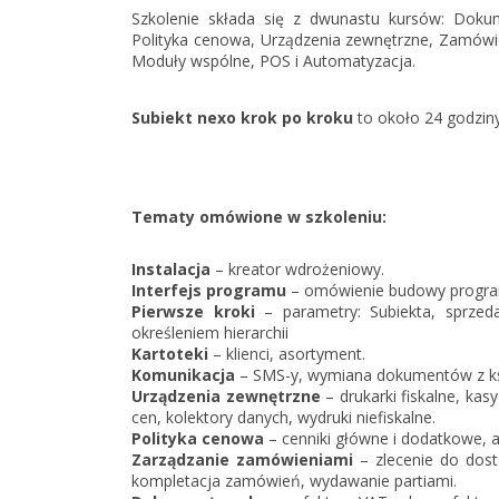
Szkolenie składa się z dwunastu kursów: Doku
Polityka cenowa, Urządzenia zewnętrzne, Zamówien
Moduły wspólne, POS i Automatyzacja.
Subiekt nexo krok po kroku
to około 24 godziny 
Tematy omówione w szkoleniu:
Instalacja
– kreator wdrożeniowy.
Interfejs programu
– omówienie budowy program
Pierwsze kroki
– parametry: Subiekta, sprze
określeniem hierarchii
Kartoteki
– klienci, asortyment.
Komunikacja
– SMS-y, wymiana dokumentów z k
Urządzenia zewnętrzne
– drukarki fiskalne, kasy
cen, kolektory danych, wydruki niefiskalne.
Polityka cenowa
– cenniki główne i dodatkowe, a
Zarządzanie zamówieniami
– zlecenie do dost
kompletacja zamówień, wydawanie partiami.