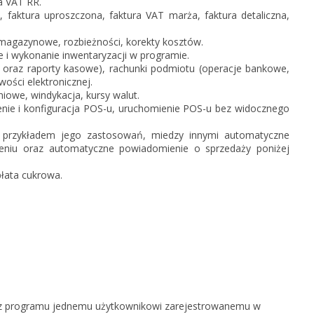
a VAT RR.
 faktura uproszczona, faktura VAT marża, faktura detaliczna,
 magazynowe, rozbieżności, korekty kosztów.
e i wykonanie inwentaryzacji w programie.
 oraz raporty kasowe), rachunki podmiotu (operacje bankowe,
ości elektronicznej.
niowe, windykacja, kursy walut.
nie i konfiguracja POS-u, uruchomienie POS-u bez widocznego
 przykładem jego zastosowań, miedzy innymi automatyczne
eniu oraz automatyczne powiadomienie o sprzedaży poniżej
łata cukrowa.
ie z programu jednemu użytkownikowi zarejestrowanemu w