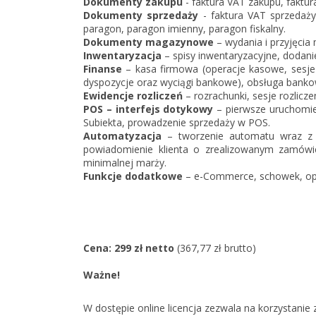
Dokumenty zakupu
- faktura VAT zakupu, faktur
Dokumenty sprzedaży
- faktura VAT sprzedaży,
paragon, paragon imienny, paragon fiskalny.
Dokumenty magazynowe
– wydania i przyjęcia
Inwentaryzacja
– spisy inwentaryzacyjne, dodani
Finanse
– kasa firmowa (operacje kasowe, sesje
dyspozycje oraz wyciągi bankowe), obsługa bankow
Ewidencje rozliczeń
– rozrachunki, sesje rozlicze
POS – interfejs dotykowy
– pierwsze uruchomie
Subiekta, prowadzenie sprzedaży w POS.
Automatyzacja
– tworzenie automatu wraz z
powiadomienie klienta o zrealizowanym zamówi
minimalnej marży.
Funkcje dodatkowe
– e-Commerce, schowek, op
Cena: 299 zł netto
(367,77 zł brutto)
Ważne!
W dostępie online licencja zezwala na korzystan