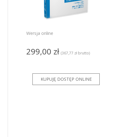
PRO
ze
ze GT
Wersja online
KSeF dla
299,00 zł
KSeF dla
(367,77 zł brutto)