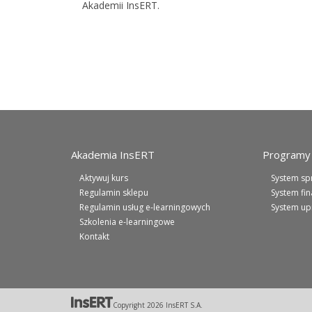
Akademii InsERT.
Akademia InsERT
Programy 
Aktywuj kurs
System sp
Regulamin sklepu
System fi
Regulamin usług e-learningowych
System up
Szkolenia e-learningowe
Kontakt
Copyright
2026
InsERT S.A.