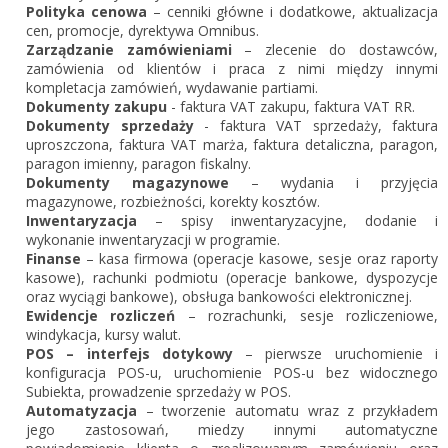
Polityka cenowa
– cenniki główne i dodatkowe, aktualizacja
cen, promocje, dyrektywa Omnibus.
Zarządzanie zamówieniami
– zlecenie do dostawców,
zamówienia od klientów i praca z nimi między innymi
kompletacja zamówień, wydawanie partiami.
Dokumenty zakupu
- faktura VAT zakupu, faktura VAT RR.
Dokumenty sprzedaży
- faktura VAT sprzedaży, faktura
uproszczona, faktura VAT marża, faktura detaliczna, paragon,
paragon imienny, paragon fiskalny.
Dokumenty magazynowe
– wydania i przyjęcia
magazynowe, rozbieżności, korekty kosztów.
Inwentaryzacja
– spisy inwentaryzacyjne, dodanie i
wykonanie inwentaryzacji w programie.
Finanse
– kasa firmowa (operacje kasowe, sesje oraz raporty
kasowe), rachunki podmiotu (operacje bankowe, dyspozycje
oraz wyciągi bankowe), obsługa bankowości elektronicznej.
Ewidencje rozliczeń
– rozrachunki, sesje rozliczeniowe,
windykacja, kursy walut.
POS – interfejs dotykowy
– pierwsze uruchomienie i
konfiguracja POS-u, uruchomienie POS-u bez widocznego
Subiekta, prowadzenie sprzedaży w POS.
Automatyzacja
– tworzenie automatu wraz z przykładem
jego zastosowań, miedzy innymi automatyczne