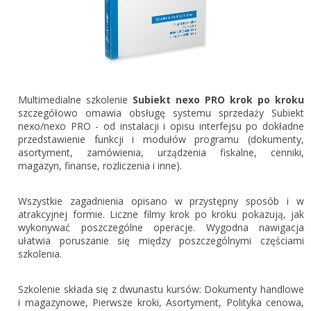
Gestor nexo PRO krok po kroku
KSeF w Subiekcie GT
Koszyk
KSeF w Subiekcie nexo/nexo PRO
Zaloguj się
KSeF w Rachmistrzu i Rewizorze nexo/nexo PRO
KSeF w Rachmistrzu i Rewizorze GT
Multimedialne szkolenie
Subiekt nexo PRO krok po kroku
szczegółowo omawia obsługę systemu sprzedaży Subiekt
Portal Dokumentów z obsługą KSeF dla firm
Logowanie do Akademi InsERT
nexo/nexo PRO - od instalacji i opisu interfejsu po dokładne
Portal Dokumentów z obsługą KSeF dla biur
przedstawienie funkcji i modułów programu (dokumenty,
rachunkowych
asortyment, zamówienia, urządzenia fiskalne, cenniki,
Login
magazyn, finanse, rozliczenia i inne).
Hasło
Wszystkie zagadnienia opisano w przystępny sposób i w
atrakcyjnej formie. Liczne filmy krok po kroku pokazują, jak
wykonywać poszczególne operacje. Wygodna nawigacja
ułatwia poruszanie się między poszczególnymi częściami
Zapomniałem hasła
szkolenia.
Nie masz konta
Szkolenie składa się z dwunastu kursów: Dokumenty handlowe
i magazynowe, Pierwsze kroki, Asortyment, Polityka cenowa,