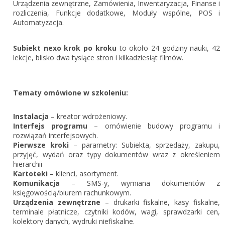
Zarejestruj
Urządzenia zewnętrzne, Zamówienia, Inwentaryzacja, Finanse i
rozliczenia, Funkcje dodatkowe, Moduły wspólne, POS i
Automatyzacja.
Subiekt nexo krok po kroku
to około 24 godziny nauki, 42
lekcje, blisko dwa tysiące stron i kilkadziesiąt filmów.
Tematy omówione w szkoleniu:
Instalacja
– kreator wdrożeniowy.
Interfejs programu
– omówienie budowy programu i
rozwiązań interfejsowych.
Pierwsze kroki
– parametry: Subiekta, sprzedaży, zakupu,
przyjęć, wydań oraz typy dokumentów wraz z określeniem
hierarchii
Kartoteki
– klienci, asortyment.
Komunikacja
– SMS-y, wymiana dokumentów z
księgowością/biurem rachunkowym.
Urządzenia zewnętrzne
– drukarki fiskalne, kasy fiskalne,
terminale płatnicze, czytniki kodów, wagi, sprawdzarki cen,
kolektory danych, wydruki niefiskalne.