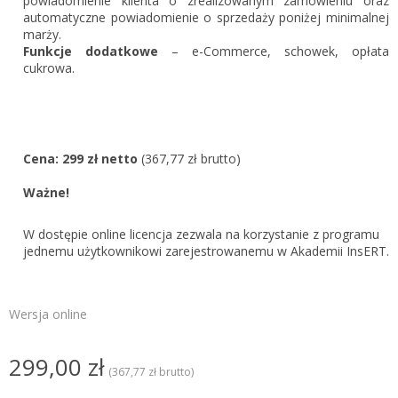
powiadomienie klienta o zrealizowanym zamówieniu oraz
automatyczne powiadomienie o sprzedaży poniżej minimalnej
marży.
Funkcje dodatkowe
– e-Commerce, schowek, opłata
cukrowa.
Cena: 299 zł netto
(367,77 zł brutto)
Ważne!
W dostępie online licencja zezwala na korzystanie z programu
jednemu użytkownikowi zarejestrowanemu w Akademii InsERT.
Wersja online
299,00 zł
(367,77 zł brutto)