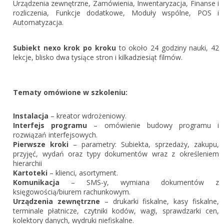
Zarejestruj
Urządzenia zewnętrzne, Zamówienia, Inwentaryzacja, Finanse i
rozliczenia, Funkcje dodatkowe, Moduły wspólne, POS i
Automatyzacja.
Subiekt nexo krok po kroku
to około 24 godziny nauki, 42
lekcje, blisko dwa tysiące stron i kilkadziesiąt filmów.
Tematy omówione w szkoleniu:
Instalacja
– kreator wdrożeniowy.
Interfejs programu
– omówienie budowy programu i
rozwiązań interfejsowych.
Pierwsze kroki
– parametry: Subiekta, sprzedaży, zakupu,
przyjęć, wydań oraz typy dokumentów wraz z określeniem
hierarchii
Kartoteki
– klienci, asortyment.
Komunikacja
– SMS-y, wymiana dokumentów z
księgowością/biurem rachunkowym.
Urządzenia zewnętrzne
– drukarki fiskalne, kasy fiskalne,
terminale płatnicze, czytniki kodów, wagi, sprawdzarki cen,
kolektory danych, wydruki niefiskalne.