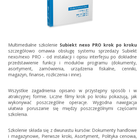
Gestor nexo PRO krok po kroku
KSeF w Subiekcie GT
Koszyk
KSeF w Subiekcie nexo/nexo PRO
Zaloguj się
KSeF w Rachmistrzu i Rewizorze nexo/nexo PRO
KSeF w Rachmistrzu i Rewizorze GT
Multimedialne szkolenie
Subiekt nexo PRO krok po kroku
szczegółowo omawia obsługę systemu sprzedaży Subiekt
Portal Dokumentów z obsługą KSeF dla firm
Logowanie do Akademi InsERT
nexo/nexo PRO - od instalacji i opisu interfejsu po dokładne
Portal Dokumentów z obsługą KSeF dla biur
przedstawienie funkcji i modułów programu (dokumenty,
rachunkowych
asortyment, zamówienia, urządzenia fiskalne, cenniki,
Login
magazyn, finanse, rozliczenia i inne).
Hasło
Wszystkie zagadnienia opisano w przystępny sposób i w
atrakcyjnej formie. Liczne filmy krok po kroku pokazują, jak
wykonywać poszczególne operacje. Wygodna nawigacja
ułatwia poruszanie się między poszczególnymi częściami
Zapomniałem hasła
szkolenia.
Nie masz konta
Szkolenie składa się z dwunastu kursów: Dokumenty handlowe
i magazynowe, Pierwsze kroki, Asortyment, Polityka cenowa,