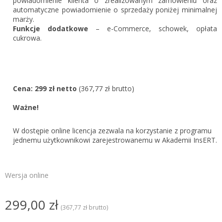
powiadomienie klienta o zrealizowanym zamówieniu oraz
automatyczne powiadomienie o sprzedaży poniżej minimalnej
marży.
Funkcje dodatkowe
– e-Commerce, schowek, opłata
cukrowa.
Cena: 299 zł netto
(367,77 zł brutto)
Ważne!
W dostępie online licencja zezwala na korzystanie z programu
jednemu użytkownikowi zarejestrowanemu w Akademii InsERT.
Wersja online
299,00 zł
(367,77 zł brutto)