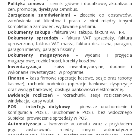
Polityka cenowa
– cenniki główne i dodatkowe, aktualizacja
cen, promocje, dyrektywa Omnibus.
Zarządzanie zamówieniami
– zlecenie do dostawców,
zamówienia od klientów i praca z nimi między innymi
kompletacja zamówień, wydawanie partiami.
Dokumenty zakupu
- faktura VAT zakupu, faktura VAT RR.
Dokumenty sprzedaży
- faktura VAT sprzedaży, faktura
uproszczona, faktura VAT marża, faktura detaliczna, paragon,
paragon imienny, paragon fiskalny.
Dokumenty magazynowe
– wydania i przyjęcia
magazynowe, rozbieżności, korekty kosztów.
Inwentaryzacja
– spisy inwentaryzacyjne, dodanie i
wykonanie inwentaryzacji w programie.
Finanse
– kasa firmowa (operacje kasowe, sesje oraz raporty
kasowe), rachunki podmiotu (operacje bankowe, dyspozycje
oraz wyciągi bankowe), obsługa bankowości elektronicznej.
Ewidencje rozliczeń
– rozrachunki, sesje rozliczeniowe,
windykacja, kursy walut.
POS – interfejs dotykowy
– pierwsze uruchomienie i
konfiguracja POS-u, uruchomienie POS-u bez widocznego
Subiekta, prowadzenie sprzedaży w POS.
Automatyzacja
– tworzenie automatu wraz z przykładem
jego zastosowań, miedzy innymi automatyczne