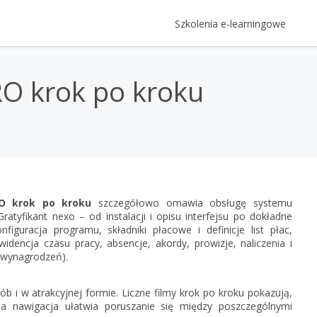
Szkolenia e-learningowe
Kategorie Szkoleń
Logowanie
RO krok po kroku
Szkolenia z oprogramowania Ins
Login
Gratyfikant GT krok po kroku
Prawo
Rewizor GT krok po kroku
e-Prawnik 3.0: Umowy i pisma 
Rachunkowość, kadry i płace
Hasło
Twojej firmy
Rachmistrz GT krok po kroku
Rachunkowość - kompendium
RODO - vademecum - oraz zmi
Prezentacje multimedia
Subiekt GT krok po kroku
InsERT
Kadry i płace - kompendium
RODO - vademecum
Gestor GT, czyli jak zwiększyć pr
Subiekt nexo PRO krok po kro
O krok po kroku
szczegółowo omawia obsługę systemu
Zapomniałem h
tyfikant nexo – od instalacji i opisu interfejsu po dokładne
Gestor nexo, czyli jak zwiększyć
Gratyfikant nexo PRO krok po 
iguracja programu, składniki płacowe i definicje list płac,
Nie masz 
encja czasu pracy, absencje, akordy, prowizje, naliczenia i
Rachmistrz nexo PRO krok po 
e wynagrodzeń).
Rewizor nexo PRO krok po kro
Zar
Gestor nexo PRO krok po krok
b i w atrakcyjnej formie. Liczne filmy krok po kroku pokazują,
a nawigacja ułatwia poruszanie się między poszczególnymi
KSeF w Subiekcie GT