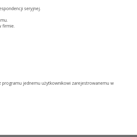
espondencji seryjnej.
amu.
firmie.
ie z programu jednemu użytkownikowi zarejestrowanemu w