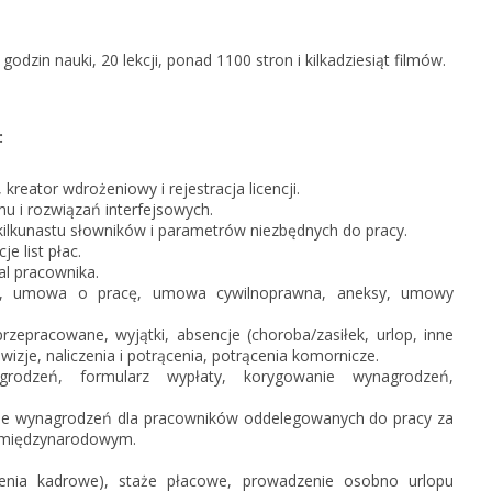
KSeF w Subiekcie nexo/nexo 
KSeF w Rachmistrzu i Rewizor
odzin nauki, 20 lekcji, ponad 1100 stron i kilkadziesiąt filmów.
nexo/nexo PRO
KSeF w Rachmistrzu i Rewizor
Portal Dokumentów z obsługą 
:
firm
Portal Dokumentów z obsługą 
, kreator wdrożeniowy i rejestracja licencji.
biur rachunkowych
 i rozwiązań interfejsowych.
ilkunastu słowników i parametrów niezbędnych do pracy.
je list płac.
al pracownika.
, umowa o pracę, umowa cywilnoprawna, aneksy, umowy
zepracowane, wyjątki, absencje (choroba/zasiłek, urlop, inne
wizje, naliczenia i potrącenia, potrącenia komornicze.
rodzeń, formularz wypłaty, korygowanie wynagrodzeń,
zanie wynagrodzeń dla pracowników oddelegowanych do pracy za
e międzynarodowym.
enia kadrowe) , staże płacowe, prowadzenie osobno urlopu