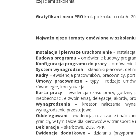
częściami szkolenia.
Gratyfikant nexo PRO
krok po kroku to około 20 g
Najważniejsze tematy omówione w szkoleniu
Instalacja i pierwsze uruchomienie
– instalacja
Budowa programu
– omówienie budowy programu
Konfiguracja programu do pracy
– omówienie k
System wynagrodzeń
– składniki płacowe, definic
Kadry
– ewidencja pracowników, pracownicy, port
Umowy pracownicze
– typy i rodzaje umów
równoległe, kontynuacja.
Karta pracy
– ewidencja czasu pracy, godziny pr
nieobecności, e-zwolnienia), delegacje, akordy, pro
Wynagrodzenia
– kreator naliczania wynag
wynagrodzenie przestojowe.
Oddelegowani
– ewidencja, rozliczanie i nalic
granicą, w tym także dla kierowców w transporci
Deklaracje
– skarbowe, ZUS, PPK.
Ewidencje dodatkowe
– działania (przypomni