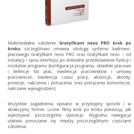
Gestor nexo PRO krok po kroku
KSeF w Subiekcie GT
Koszyk
KSeF w Subiekcie nexo/nexo PRO
Zaloguj się
KSeF w Rachmistrzu i Rewizorze nexo/nexo PRO
KSeF w Rachmistrzu i Rewizorze GT
Multimedialne szkolenie
Gratyfikant nexo PRO krok po
kroku
szczegółowo omawia obsługę systemu kadrowo-
Portal Dokumentów z obsługą KSeF dla firm
Logowanie do Akademi InsERT
płacowego Gratyfikant nexo PRO oraz Gratyfikant nexo – od
Portal Dokumentów z obsługą KSeF dla biur
instalacji i opisu interfejsu po dokładne przedstawienie funkcji i
rachunkowych
modułów programu (konfiguracja programu, składniki płacowe
Login
i definicje list płac, ewidencja pracowników i umowy
pracownicze, ewidencja czasu pracy, absencje, akordy,
Hasło
prowizje, naliczenia i potrącenia oraz potrącenia komornicze,
naliczanie wynagrodzeń).
Wszystkie zagadnienia opisano w przystępny sposób i w
Zapomniałem hasła
atrakcyjnej formie. Liczne filmy krok po kroku pokazują, jak
wykonywać poszczególne operacje. Wygodna nawigacja
Nie masz konta
ułatwia poruszanie się między poszczególnymi częściami
szkolenia.