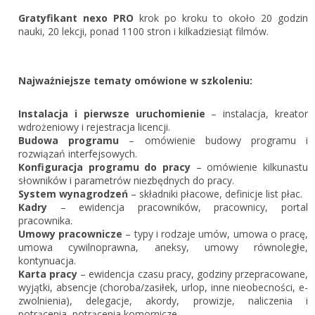
Zarejestruj
Gratyfikant nexo PRO
krok po kroku to około 20 godzin
nauki, 20 lekcji, ponad 1100 stron i kilkadziesiąt filmów.
Najważniejsze tematy omówione w szkoleniu:
Instalacja i pierwsze uruchomienie
– instalacja, kreator
wdrożeniowy i rejestracja licencji.
Budowa programu
– omówienie budowy programu i
rozwiązań interfejsowych.
Konfiguracja programu do pracy
– omówienie kilkunastu
słowników i parametrów niezbędnych do pracy.
System wynagrodzeń
– składniki płacowe, definicje list płac.
Kadry
– ewidencja pracowników, pracownicy, portal
pracownika.
Umowy pracownicze
– typy i rodzaje umów, umowa o pracę,
umowa cywilnoprawna, aneksy, umowy równoległe,
kontynuacja.
Karta pracy
– ewidencja czasu pracy, godziny przepracowane,
wyjątki, absencje (choroba/zasiłek, urlop, inne nieobecności, e-
zwolnienia), delegacje, akordy, prowizje, naliczenia i
potrącenia, potrącenia komornicze.