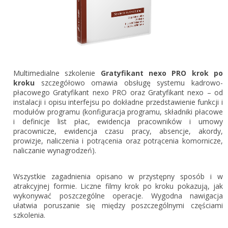
Gestor nexo PRO krok po kroku
KSeF w Subiekcie GT
Koszyk
KSeF w Subiekcie nexo/nexo PRO
Zaloguj się
KSeF w Rachmistrzu i Rewizorze nexo/nexo PRO
KSeF w Rachmistrzu i Rewizorze GT
Multimedialne szkolenie
Gratyfikant nexo PRO krok po
kroku
szczegółowo omawia obsługę systemu kadrowo-
Portal Dokumentów z obsługą KSeF dla firm
Logowanie do Akademi InsERT
płacowego Gratyfikant nexo PRO oraz Gratyfikant nexo – od
Portal Dokumentów z obsługą KSeF dla biur
instalacji i opisu interfejsu po dokładne przedstawienie funkcji i
rachunkowych
modułów programu (konfiguracja programu, składniki płacowe
Login
i definicje list płac, ewidencja pracowników i umowy
pracownicze, ewidencja czasu pracy, absencje, akordy,
Hasło
prowizje, naliczenia i potrącenia oraz potrącenia komornicze,
naliczanie wynagrodzeń).
Wszystkie zagadnienia opisano w przystępny sposób i w
Zapomniałem hasła
atrakcyjnej formie. Liczne filmy krok po kroku pokazują, jak
wykonywać poszczególne operacje. Wygodna nawigacja
Nie masz konta
ułatwia poruszanie się między poszczególnymi częściami
szkolenia.