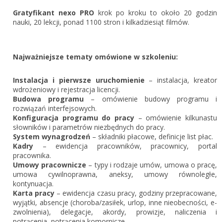
Zarejestruj
Gratyfikant nexo PRO
krok po kroku to około 20 godzin
nauki, 20 lekcji, ponad 1100 stron i kilkadziesiąt filmów.
Najważniejsze tematy omówione w szkoleniu:
Instalacja i pierwsze uruchomienie
– instalacja, kreator
wdrożeniowy i rejestracja licencji.
Budowa programu
– omówienie budowy programu i
rozwiązań interfejsowych.
Konfiguracja programu do pracy
– omówienie kilkunastu
słowników i parametrów niezbędnych do pracy.
System wynagrodzeń
– składniki płacowe, definicje list płac.
Kadry
– ewidencja pracowników, pracownicy, portal
pracownika.
Umowy pracownicze
– typy i rodzaje umów, umowa o pracę,
umowa cywilnoprawna, aneksy, umowy równoległe,
kontynuacja.
Karta pracy
– ewidencja czasu pracy, godziny przepracowane,
wyjątki, absencje (choroba/zasiłek, urlop, inne nieobecności, e-
zwolnienia), delegacje, akordy, prowizje, naliczenia i
potrącenia, potrącenia komornicze.