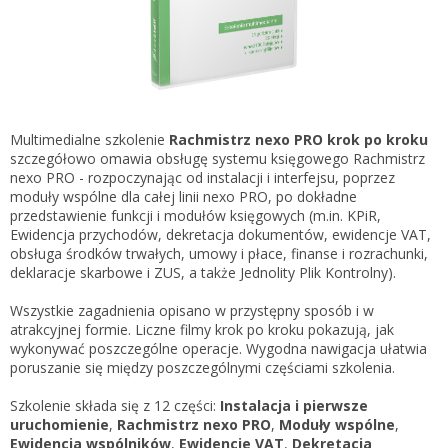
Gestor nexo PRO krok po kroku
KSeF w Subiekcie GT
Koszyk
KSeF w Subiekcie nexo/nexo PRO
Zaloguj się
KSeF w Rachmistrzu i Rewizorze nexo/nexo PRO
KSeF w Rachmistrzu i Rewizorze GT
Multimedialne szkolenie
Rachmistrz nexo PRO krok po kroku
szczegółowo omawia obsługę systemu księgowego Rachmistrz
Portal Dokumentów z obsługą KSeF dla firm
Logowanie do Akademi InsERT
nexo PRO - rozpoczynając od instalacji i interfejsu, poprzez
Portal Dokumentów z obsługą KSeF dla biur
moduły wspólne dla całej linii nexo PRO, po dokładne
rachunkowych
przedstawienie funkcji i modułów księgowych (m.in. KPiR,
Login
Ewidencja przychodów, dekretacja dokumentów, ewidencje VAT,
obsługa środków trwałych, umowy i płace, finanse i rozrachunki,
Hasło
deklaracje skarbowe i ZUS, a także Jednolity Plik Kontrolny).
Wszystkie zagadnienia opisano w przystępny sposób i w
atrakcyjnej formie. Liczne filmy krok po kroku pokazują, jak
wykonywać poszczególne operacje. Wygodna nawigacja ułatwia
Zapomniałem hasła
poruszanie się między poszczególnymi częściami szkolenia.
Nie masz konta
Szkolenie składa się z 12 części:
Instalacja i pierwsze
uruchomienie
,
Rachmistrz nexo PRO
,
Moduły wspólne
,
Ewidencja wspólników
,
Ewidencje VAT
,
Dekretacja