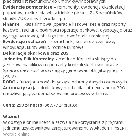
płac oraz list rachunków do umów cywilnoprawnych.
Ewidencje pomocnicze
– remanenty, ewidencja eksploatacji
pojazdów, rozliczenia właścicielskie (składki ZUS wspólników,
składki ZUS z innych źródeł itp.)
Finanse
– kasa firmowa (operacje kasowe, sesje oraz raporty
kasowe), rachunki podmiotu (operacje bankowe, dyspozycje oraz
wyciągi bankowe), obsługa bankowości elektronicznej.
Ewidencje rozliczeń
– rozrachunki, sesje rozliczeniowe,
windykacja, kursy walut, różnice kursowe.
Deklaracje skarbowe
oraz
ZUS
.
Jednolity Plik Kontrolny
– moduł e-Kontrola służący do
generowania plików na potrzeby kontroli skarbowej oraz e-
Sprawozdawczość pozwalający generować obligatoryjne pliki
JPK_V7.
RODO
- funkcjonalność dotycząca ochrony danych osobowych.
Automatyzacja
- dodatkowy moduł dla linii nexo / nexo PRO
umożliwiający zautomatyzowanie procesów w firmie.
Cena: 299 zł netto
(367,77 zł brutto)
Ważne!
W dostępie online licencja zezwala na korzystanie z programu
jednemu użytkownikowi zarejestrowanemu w Akademii InsERT.
Wersja online