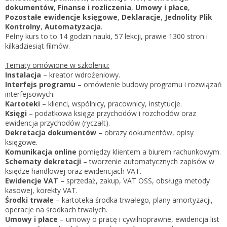
Zarejestruj
dokumentów
,
Finanse i rozliczenia
,
Umowy i płace
,
Pozostałe ewidencje księgowe
,
Deklaracje
,
Jednolity Plik
Kontrolny
,
Automatyzacja
.
Pełny kurs to to 14 godzin nauki, 57 lekcji, prawie 1300 stron i
kilkadziesiąt filmów.
Tematy omówione w szkoleniu:
Instalacja
– kreator wdrożeniowy.
Interfejs programu
– omówienie budowy programu i rozwiązań
interfejsowych.
Kartoteki
– klienci, wspólnicy, pracownicy, instytucje.
Księgi
– podatkowa księga przychodów i rozchodów oraz
ewidencja przychodów (ryczałt).
Dekretacja dokumentów
– obrazy dokumentów, opisy
księgowe.
Komunikacja online
pomiędzy klientem a biurem rachunkowym.
Schematy dekretacji
– tworzenie automatycznych zapisów w
księdze handlowej oraz ewidencjach VAT.
Ewidencje VAT
– sprzedaż, zakup, VAT OSS, obsługa metody
kasowej, korekty VAT.
Środki trwałe
– kartoteka środka trwałego, plany amortyzacji,
operacje na środkach trwałych.
Umowy i płace
– umowy o pracę i cywilnoprawne, ewidencja list