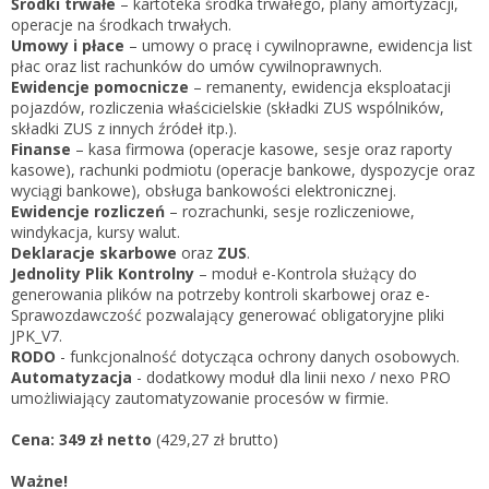
Środki trwałe
– kartoteka środka trwałego, plany amortyzacji,
operacje na środkach trwałych.
Umowy i płace
– umowy o pracę i cywilnoprawne, ewidencja list
płac oraz list rachunków do umów cywilnoprawnych.
Ewidencje pomocnicze
– remanenty, ewidencja eksploatacji
pojazdów, rozliczenia właścicielskie (składki ZUS wspólników,
składki ZUS z innych źródeł itp.).
Finanse
– kasa firmowa (operacje kasowe, sesje oraz raporty
kasowe), rachunki podmiotu (operacje bankowe, dyspozycje oraz
wyciągi bankowe), obsługa bankowości elektronicznej.
Ewidencje rozliczeń
– rozrachunki, sesje rozliczeniowe,
windykacja, kursy walut.
Deklaracje skarbowe
oraz
ZUS
.
Jednolity Plik Kontrolny
– moduł e-Kontrola służący do
generowania plików na potrzeby kontroli skarbowej oraz e-
Sprawozdawczość pozwalający generować obligatoryjne pliki
JPK_V7.
RODO
- funkcjonalność dotycząca ochrony danych osobowych.
Automatyzacja
- dodatkowy moduł dla linii nexo / nexo PRO
umożliwiający zautomatyzowanie procesów w firmie.
Cena:
349 zł netto
(429,27 zł brutto)
Ważne!