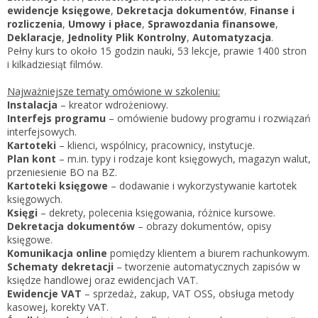
Zarejestruj
ewidencje księgowe
,
Dekretacja dokumentów
,
Finanse i
rozliczenia
,
Umowy i płace
,
Sprawozdania finansowe
,
Deklaracje
,
Jednolity Plik Kontrolny
,
Automatyzacja
.
Pełny kurs to około 15 godzin nauki, 53 lekcje, prawie 1400 stron
i kilkadziesiąt filmów.
Najważniejsze tematy omówione w szkoleniu:
Instalacja
– kreator wdrożeniowy.
Interfejs programu
– omówienie budowy programu i rozwiązań
interfejsowych.
Kartoteki
– klienci, wspólnicy, pracownicy, instytucje.
Plan kont
– m.in. typy i rodzaje kont księgowych, magazyn walut,
przeniesienie BO na BZ.
Kartoteki księgowe
– dodawanie i wykorzystywanie kartotek
księgowych.
Księgi
– dekrety, polecenia księgowania, różnice kursowe.
Dekretacja dokumentów
– obrazy dokumentów, opisy
księgowe.
Komunikacja online
pomiędzy klientem a biurem rachunkowym.
Schematy dekretacji
– tworzenie automatycznych zapisów w
księdze handlowej oraz ewidencjach VAT.
Ewidencje VAT
– sprzedaż, zakup, VAT OSS, obsługa metody
kasowej, korekty VAT.