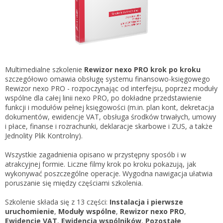
Gestor nexo PRO krok po kroku
KSeF w Subiekcie GT
Koszyk
KSeF w Subiekcie nexo/nexo PRO
Zaloguj się
KSeF w Rachmistrzu i Rewizorze nexo/nexo PRO
KSeF w Rachmistrzu i Rewizorze GT
Multimedialne szkolenie
Rewizor nexo PRO krok po kroku
szczegółowo omawia obsługę systemu finansowo-księgowego
Portal Dokumentów z obsługą KSeF dla firm
Logowanie do Akademi InsERT
Rewizor nexo PRO - rozpoczynając od interfejsu, poprzez moduły
Portal Dokumentów z obsługą KSeF dla biur
wspólne dla całej linii nexo PRO, po dokładne przedstawienie
rachunkowych
funkcji i modułów pełnej księgowości (m.in. plan kont, dekretacja
Login
dokumentów, ewidencje VAT, obsługa środków trwałych, umowy
i płace, finanse i rozrachunki, deklaracje skarbowe i ZUS, a także
Hasło
Jednolity Plik Kontrolny).
Wszystkie zagadnienia opisano w przystępny sposób i w
atrakcyjnej formie. Liczne filmy krok po kroku pokazują, jak
wykonywać poszczególne operacje. Wygodna nawigacja ułatwia
Zapomniałem hasła
poruszanie się między częściami szkolenia.
Nie masz konta
Szkolenie składa się z 13 części:
Instalacja i pierwsze
uruchomienie
,
Moduły wspólne
,
Rewizor nexo PRO
,
Ewidencje VAT
,
Ewidencja wspólników
,
Pozostałe