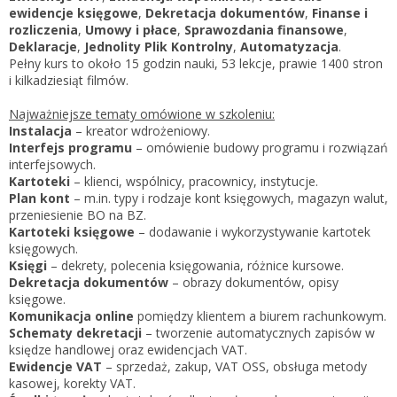
Zarejestruj
ewidencje księgowe
,
Dekretacja dokumentów
,
Finanse i
rozliczenia
,
Umowy i płace
,
Sprawozdania finansowe
,
Deklaracje
,
Jednolity Plik Kontrolny
,
Automatyzacja
.
Pełny kurs to około 15 godzin nauki, 53 lekcje, prawie 1400 stron
i kilkadziesiąt filmów.
Najważniejsze tematy omówione w szkoleniu:
Instalacja
– kreator wdrożeniowy.
Interfejs programu
– omówienie budowy programu i rozwiązań
interfejsowych.
Kartoteki
– klienci, wspólnicy, pracownicy, instytucje.
Plan kont
– m.in. typy i rodzaje kont księgowych, magazyn walut,
przeniesienie BO na BZ.
Kartoteki księgowe
– dodawanie i wykorzystywanie kartotek
księgowych.
Księgi
– dekrety, polecenia księgowania, różnice kursowe.
Dekretacja dokumentów
– obrazy dokumentów, opisy
księgowe.
Komunikacja online
pomiędzy klientem a biurem rachunkowym.
Schematy dekretacji
– tworzenie automatycznych zapisów w
księdze handlowej oraz ewidencjach VAT.
Ewidencje VAT
– sprzedaż, zakup, VAT OSS, obsługa metody
kasowej, korekty VAT.