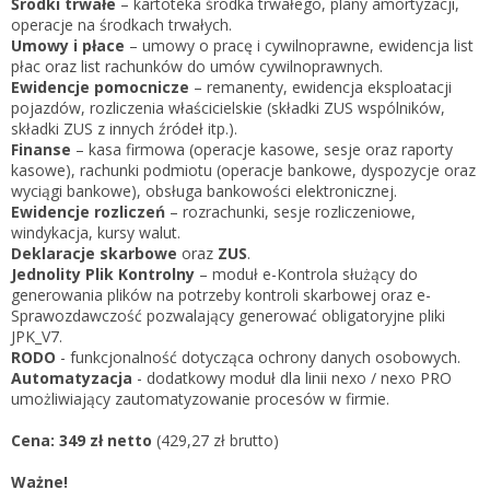
Środki trwałe
– kartoteka środka trwałego, plany amortyzacji,
operacje na środkach trwałych.
Umowy i płace
– umowy o pracę i cywilnoprawne, ewidencja list
płac oraz list rachunków do umów cywilnoprawnych.
Ewidencje pomocnicze
– remanenty, ewidencja eksploatacji
pojazdów, rozliczenia właścicielskie (składki ZUS wspólników,
składki ZUS z innych źródeł itp.).
Finanse
– kasa firmowa (operacje kasowe, sesje oraz raporty
kasowe), rachunki podmiotu (operacje bankowe, dyspozycje oraz
wyciągi bankowe), obsługa bankowości elektronicznej.
Ewidencje rozliczeń
– rozrachunki, sesje rozliczeniowe,
windykacja, kursy walut.
Deklaracje skarbowe
oraz
ZUS
.
Jednolity Plik Kontrolny
– moduł e-Kontrola służący do
generowania plików na potrzeby kontroli skarbowej oraz e-
Sprawozdawczość pozwalający generować obligatoryjne pliki
JPK_V7.
RODO
- funkcjonalność dotycząca ochrony danych osobowych.
Automatyzacja
- dodatkowy moduł dla linii nexo / nexo PRO
umożliwiający zautomatyzowanie procesów w firmie.
Cena:
349 zł netto
(429,27 zł brutto)
Ważne!