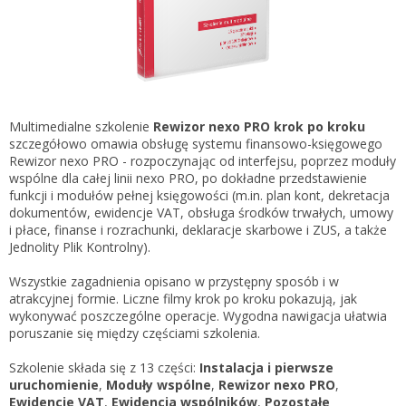
Gestor nexo PRO krok po kroku
KSeF w Subiekcie GT
Koszyk
KSeF w Subiekcie nexo/nexo PRO
Zaloguj się
KSeF w Rachmistrzu i Rewizorze nexo/nexo PRO
KSeF w Rachmistrzu i Rewizorze GT
Multimedialne szkolenie
Rewizor nexo PRO krok po kroku
szczegółowo omawia obsługę systemu finansowo-księgowego
Portal Dokumentów z obsługą KSeF dla firm
Logowanie do Akademi InsERT
Rewizor nexo PRO - rozpoczynając od interfejsu, poprzez moduły
Portal Dokumentów z obsługą KSeF dla biur
wspólne dla całej linii nexo PRO, po dokładne przedstawienie
rachunkowych
funkcji i modułów pełnej księgowości (m.in. plan kont, dekretacja
Login
dokumentów, ewidencje VAT, obsługa środków trwałych, umowy
i płace, finanse i rozrachunki, deklaracje skarbowe i ZUS, a także
Hasło
Jednolity Plik Kontrolny).
Wszystkie zagadnienia opisano w przystępny sposób i w
atrakcyjnej formie. Liczne filmy krok po kroku pokazują, jak
wykonywać poszczególne operacje. Wygodna nawigacja ułatwia
Zapomniałem hasła
poruszanie się między częściami szkolenia.
Nie masz konta
Szkolenie składa się z 13 części:
Instalacja i pierwsze
uruchomienie
,
Moduły wspólne
,
Rewizor nexo PRO
,
Ewidencje VAT
,
Ewidencja wspólników
,
Pozostałe