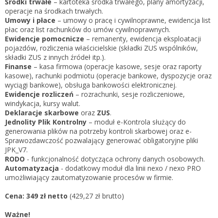
Środki trwałe
– kartoteka środka trwałego, plany amortyzacji,
operacje na środkach trwałych.
Umowy i płace
– umowy o pracę i cywilnoprawne, ewidencja list
płac oraz list rachunków do umów cywilnoprawnych.
Ewidencje pomocnicze
– remanenty, ewidencja eksploatacji
pojazdów, rozliczenia właścicielskie (składki ZUS wspólników,
składki ZUS z innych źródeł itp.).
Finanse
– kasa firmowa (operacje kasowe, sesje oraz raporty
kasowe), rachunki podmiotu (operacje bankowe, dyspozycje oraz
wyciągi bankowe), obsługa bankowości elektronicznej.
Ewidencje rozliczeń
– rozrachunki, sesje rozliczeniowe,
windykacja, kursy walut.
Deklaracje skarbowe
oraz
ZUS
.
Jednolity Plik Kontrolny
– moduł e-Kontrola służący do
generowania plików na potrzeby kontroli skarbowej oraz e-
Sprawozdawczość pozwalający generować obligatoryjne pliki
JPK_V7.
RODO
- funkcjonalność dotycząca ochrony danych osobowych.
Automatyzacja
- dodatkowy moduł dla linii nexo / nexo PRO
umożliwiający zautomatyzowanie procesów w firmie.
Cena:
349 zł netto
(429,27 zł brutto)
Ważne!