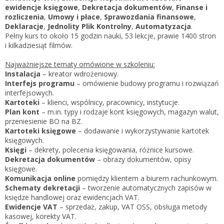
Zarejestruj
ewidencje księgowe
,
Dekretacja dokumentów
,
Finanse i
rozliczenia
,
Umowy i płace
,
Sprawozdania finansowe
,
Deklaracje
,
Jednolity Plik Kontrolny
,
Automatyzacja
.
Pełny kurs to około 15 godzin nauki, 53 lekcje, prawie 1400 stron
i kilkadziesiąt filmów.
Najważniejsze tematy omówione w szkoleniu:
Instalacja
– kreator wdrożeniowy.
Interfejs programu
– omówienie budowy programu i rozwiązań
interfejsowych.
Kartoteki
– klienci, wspólnicy, pracownicy, instytucje.
Plan kont
– m.in. typy i rodzaje kont księgowych, magazyn walut,
przeniesienie BO na BZ.
Kartoteki księgowe
– dodawanie i wykorzystywanie kartotek
księgowych.
Księgi
– dekrety, polecenia księgowania, różnice kursowe.
Dekretacja dokumentów
– obrazy dokumentów, opisy
księgowe.
Komunikacja online
pomiędzy klientem a biurem rachunkowym.
Schematy dekretacji
– tworzenie automatycznych zapisów w
księdze handlowej oraz ewidencjach VAT.
Ewidencje VAT
– sprzedaż, zakup, VAT OSS, obsługa metody
kasowej, korekty VAT.