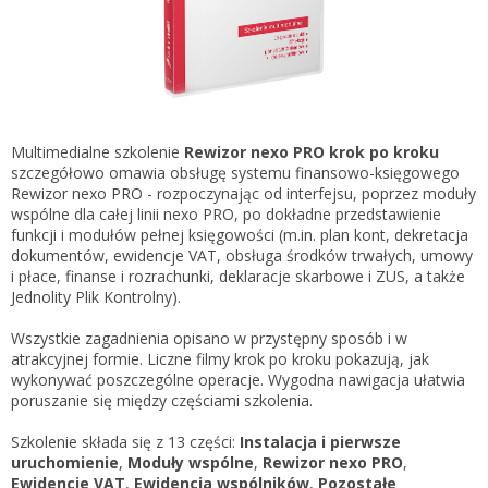
Gestor nexo PRO krok po kroku
KSeF w Subiekcie GT
Koszyk
KSeF w Subiekcie nexo/nexo PRO
Zaloguj się
KSeF w Rachmistrzu i Rewizorze nexo/nexo PRO
KSeF w Rachmistrzu i Rewizorze GT
Multimedialne szkolenie
Rewizor nexo PRO krok po kroku
szczegółowo omawia obsługę systemu finansowo-księgowego
Portal Dokumentów z obsługą KSeF dla firm
Logowanie do Akademi InsERT
Rewizor nexo PRO - rozpoczynając od interfejsu, poprzez moduły
Portal Dokumentów z obsługą KSeF dla biur
wspólne dla całej linii nexo PRO, po dokładne przedstawienie
rachunkowych
funkcji i modułów pełnej księgowości (m.in. plan kont, dekretacja
Login
dokumentów, ewidencje VAT, obsługa środków trwałych, umowy
i płace, finanse i rozrachunki, deklaracje skarbowe i ZUS, a także
Hasło
Jednolity Plik Kontrolny).
Wszystkie zagadnienia opisano w przystępny sposób i w
atrakcyjnej formie. Liczne filmy krok po kroku pokazują, jak
wykonywać poszczególne operacje. Wygodna nawigacja ułatwia
Zapomniałem hasła
poruszanie się między częściami szkolenia.
Nie masz konta
Szkolenie składa się z 13 części:
Instalacja i pierwsze
uruchomienie
,
Moduły wspólne
,
Rewizor nexo PRO
,
Ewidencje VAT
,
Ewidencja wspólników
,
Pozostałe