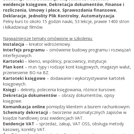
Zarejestruj
ewidencje księgowe
,
Dekretacja dokumentów
,
Finanse i
rozliczenia
,
Umowy i płace
,
Sprawozdania finansowe
,
Deklaracje
,
Jednolity Plik Kontrolny
,
Automatyzacja
.
Pełny kurs to około 15 godzin nauki, 53 lekcje, prawie 1400 stron
i kilkadziesiąt filmów.
Najważniejsze tematy omówione w szkoleniu:
Instalacja
– kreator wdrożeniowy.
Interfejs programu
– omówienie budowy programu i rozwiązań
interfejsowych.
Kartoteki
– klienci, wspólnicy, pracownicy, instytucje.
Plan kont
– m.in. typy i rodzaje kont księgowych, magazyn walut,
przeniesienie BO na BZ.
Kartoteki księgowe
– dodawanie i wykorzystywanie kartotek
księgowych.
Księgi
– dekrety, polecenia księgowania, różnice kursowe.
Dekretacja dokumentów
– obrazy dokumentów, opisy
księgowe.
Komunikacja online
pomiędzy klientem a biurem rachunkowym.
Schematy dekretacji
– tworzenie automatycznych zapisów w
księdze handlowej oraz ewidencjach VAT.
Ewidencje VAT
– sprzedaż, zakup, VAT OSS, obsługa metody
kasowej, korekty VAT.