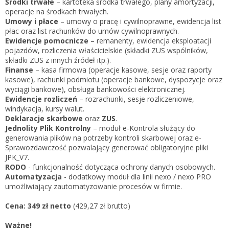
Środki trwałe
– kartoteka środka trwałego, plany amortyzacji,
operacje na środkach trwałych.
Umowy i płace
– umowy o pracę i cywilnoprawne, ewidencja list
płac oraz list rachunków do umów cywilnoprawnych.
Ewidencje pomocnicze
– remanenty, ewidencja eksploatacji
pojazdów, rozliczenia właścicielskie (składki ZUS wspólników,
składki ZUS z innych źródeł itp.).
Finanse
– kasa firmowa (operacje kasowe, sesje oraz raporty
kasowe), rachunki podmiotu (operacje bankowe, dyspozycje oraz
wyciągi bankowe), obsługa bankowości elektronicznej.
Ewidencje rozliczeń
– rozrachunki, sesje rozliczeniowe,
windykacja, kursy walut.
Deklaracje skarbowe
oraz
ZUS
.
Jednolity Plik Kontrolny
– moduł e-Kontrola służący do
generowania plików na potrzeby kontroli skarbowej oraz e-
Sprawozdawczość pozwalający generować obligatoryjne pliki
JPK_V7.
RODO
- funkcjonalność dotycząca ochrony danych osobowych.
Automatyzacja
- dodatkowy moduł dla linii nexo / nexo PRO
umożliwiający zautomatyzowanie procesów w firmie.
Cena:
349 zł netto
(429,27 zł brutto)
Ważne!