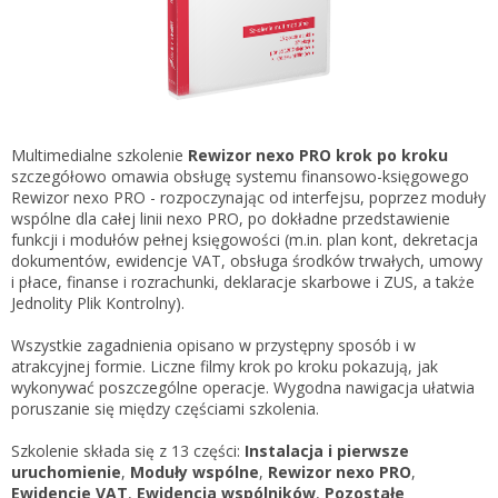
Gestor nexo PRO krok po kroku
KSeF w Subiekcie GT
Koszyk
KSeF w Subiekcie nexo/nexo PRO
Zaloguj się
KSeF w Rachmistrzu i Rewizorze nexo/nexo PRO
KSeF w Rachmistrzu i Rewizorze GT
Multimedialne szkolenie
Rewizor nexo PRO krok po kroku
szczegółowo omawia obsługę systemu finansowo-księgowego
Portal Dokumentów z obsługą KSeF dla firm
Logowanie do Akademi InsERT
Rewizor nexo PRO - rozpoczynając od interfejsu, poprzez moduły
Portal Dokumentów z obsługą KSeF dla biur
wspólne dla całej linii nexo PRO, po dokładne przedstawienie
rachunkowych
funkcji i modułów pełnej księgowości (m.in. plan kont, dekretacja
Login
dokumentów, ewidencje VAT, obsługa środków trwałych, umowy
i płace, finanse i rozrachunki, deklaracje skarbowe i ZUS, a także
Hasło
Jednolity Plik Kontrolny).
Wszystkie zagadnienia opisano w przystępny sposób i w
atrakcyjnej formie. Liczne filmy krok po kroku pokazują, jak
wykonywać poszczególne operacje. Wygodna nawigacja ułatwia
Zapomniałem hasła
poruszanie się między częściami szkolenia.
Nie masz konta
Szkolenie składa się z 13 części:
Instalacja i pierwsze
uruchomienie
,
Moduły wspólne
,
Rewizor nexo PRO
,
Ewidencje VAT
,
Ewidencja wspólników
,
Pozostałe