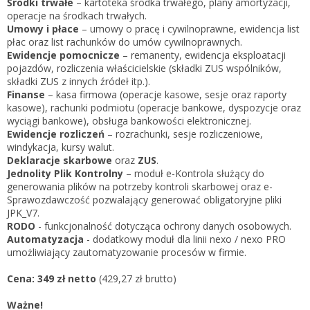
Środki trwałe
– kartoteka środka trwałego, plany amortyzacji,
operacje na środkach trwałych.
Umowy i płace
– umowy o pracę i cywilnoprawne, ewidencja list
płac oraz list rachunków do umów cywilnoprawnych.
Ewidencje pomocnicze
– remanenty, ewidencja eksploatacji
pojazdów, rozliczenia właścicielskie (składki ZUS wspólników,
składki ZUS z innych źródeł itp.).
Finanse
– kasa firmowa (operacje kasowe, sesje oraz raporty
kasowe), rachunki podmiotu (operacje bankowe, dyspozycje oraz
wyciągi bankowe), obsługa bankowości elektronicznej.
Ewidencje rozliczeń
– rozrachunki, sesje rozliczeniowe,
windykacja, kursy walut.
Deklaracje skarbowe
oraz
ZUS
.
Jednolity Plik Kontrolny
– moduł e-Kontrola służący do
generowania plików na potrzeby kontroli skarbowej oraz e-
Sprawozdawczość pozwalający generować obligatoryjne pliki
JPK_V7.
RODO
- funkcjonalność dotycząca ochrony danych osobowych.
Automatyzacja
- dodatkowy moduł dla linii nexo / nexo PRO
umożliwiający zautomatyzowanie procesów w firmie.
Cena:
349 zł netto
(429,27 zł brutto)
Ważne!