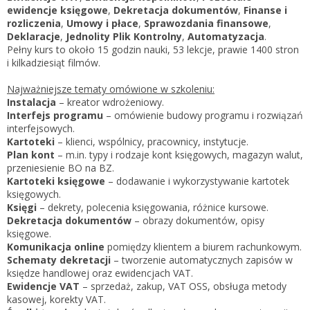
Zarejestruj
ewidencje księgowe
,
Dekretacja dokumentów
,
Finanse i
rozliczenia
,
Umowy i płace
,
Sprawozdania finansowe
,
Deklaracje
,
Jednolity Plik Kontrolny
,
Automatyzacja
.
Pełny kurs to około 15 godzin nauki, 53 lekcje, prawie 1400 stron
i kilkadziesiąt filmów.
Najważniejsze tematy omówione w szkoleniu:
Instalacja
– kreator wdrożeniowy.
Interfejs programu
– omówienie budowy programu i rozwiązań
interfejsowych.
Kartoteki
– klienci, wspólnicy, pracownicy, instytucje.
Plan kont
– m.in. typy i rodzaje kont księgowych, magazyn walut,
przeniesienie BO na BZ.
Kartoteki księgowe
– dodawanie i wykorzystywanie kartotek
księgowych.
Księgi
– dekrety, polecenia księgowania, różnice kursowe.
Dekretacja dokumentów
– obrazy dokumentów, opisy
księgowe.
Komunikacja online
pomiędzy klientem a biurem rachunkowym.
Schematy dekretacji
– tworzenie automatycznych zapisów w
księdze handlowej oraz ewidencjach VAT.
Ewidencje VAT
– sprzedaż, zakup, VAT OSS, obsługa metody
kasowej, korekty VAT.