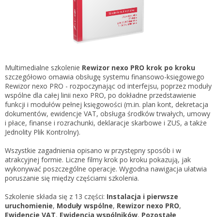
Gestor nexo PRO krok po kroku
KSeF w Subiekcie GT
Koszyk
KSeF w Subiekcie nexo/nexo PRO
Zaloguj się
KSeF w Rachmistrzu i Rewizorze nexo/nexo PRO
KSeF w Rachmistrzu i Rewizorze GT
Multimedialne szkolenie
Rewizor nexo PRO krok po kroku
szczegółowo omawia obsługę systemu finansowo-księgowego
Portal Dokumentów z obsługą KSeF dla firm
Logowanie do Akademi InsERT
Rewizor nexo PRO - rozpoczynając od interfejsu, poprzez moduły
Portal Dokumentów z obsługą KSeF dla biur
wspólne dla całej linii nexo PRO, po dokładne przedstawienie
rachunkowych
funkcji i modułów pełnej księgowości (m.in. plan kont, dekretacja
Login
dokumentów, ewidencje VAT, obsługa środków trwałych, umowy
i płace, finanse i rozrachunki, deklaracje skarbowe i ZUS, a także
Hasło
Jednolity Plik Kontrolny).
Wszystkie zagadnienia opisano w przystępny sposób i w
atrakcyjnej formie. Liczne filmy krok po kroku pokazują, jak
wykonywać poszczególne operacje. Wygodna nawigacja ułatwia
Zapomniałem hasła
poruszanie się między częściami szkolenia.
Nie masz konta
Szkolenie składa się z 13 części:
Instalacja i pierwsze
uruchomienie
,
Moduły wspólne
,
Rewizor nexo PRO
,
Ewidencje VAT
,
Ewidencja wspólników
,
Pozostałe