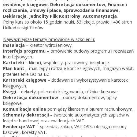
Zarejestruj
ewidencje księgowe
,
Dekretacja dokumentów
,
Finanse i
rozliczenia
,
Umowy i płace
,
Sprawozdania finansowe
,
Deklaracje
,
Jednolity Plik Kontrolny
,
Automatyzacja
.
Pełny kurs to około 15 godzin nauki, 53 lekcje, prawie 1400 stron
i kilkadziesiąt filmów.
Najważniejsze tematy omówione w szkoleniu:
Instalacja
– kreator wdrożeniowy.
Interfejs programu
– omówienie budowy programu i rozwiązań
interfejsowych.
Kartoteki
– klienci, wspólnicy, pracownicy, instytucje.
Plan kont
– m.in. typy i rodzaje kont księgowych, magazyn walut,
przeniesienie BO na BZ.
Kartoteki księgowe
– dodawanie i wykorzystywanie kartotek
księgowych.
Księgi
– dekrety, polecenia księgowania, różnice kursowe.
Dekretacja dokumentów
– obrazy dokumentów, opisy
księgowe.
Komunikacja online
pomiędzy klientem a biurem rachunkowym.
Schematy dekretacji
– tworzenie automatycznych zapisów w
księdze handlowej oraz ewidencjach VAT.
Ewidencje VAT
– sprzedaż, zakup, VAT OSS, obsługa metody
kasowej, korekty VAT.