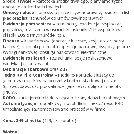
Środki trwałe
– kartoteka środka trwałego, plany amortyzacji,
operacje na środkach trwałych.
Umowy i płace
– umowy o pracę i cywilnoprawne, ewidencja list
płac oraz list rachunków do umów cywilnoprawnych.
Ewidencje pomocnicze
– remanenty, ewidencja eksploatacji
pojazdów, rozliczenia właścicielskie (składki ZUS wspólników,
składki ZUS z innych źródeł itp.).
Finanse
– kasa firmowa (operacje kasowe, sesje oraz raporty
kasowe), rachunki podmiotu (operacje bankowe, dyspozycje oraz
wyciągi bankowe), obsługa bankowości elektronicznej.
Ewidencje rozliczeń
– rozrachunki, sesje rozliczeniowe,
windykacja, kursy walut.
Deklaracje skarbowe
oraz
ZUS
.
Jednolity Plik Kontrolny
– moduł e-Kontrola służący do
generowania plików na potrzeby kontroli skarbowej oraz e-
Sprawozdawczość pozwalający generować obligatoryjne pliki
JPK_V7.
RODO
- funkcjonalność dotycząca ochrony danych osobowych.
Automatyzacja
- dodatkowy moduł dla linii nexo / nexo PRO
umożliwiający zautomatyzowanie procesów w firmie.
Cena:
349 zł netto
(429,27 zł brutto)
Ważne!