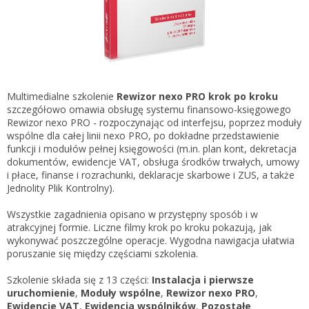
Gestor nexo PRO krok po kroku
KSeF w Subiekcie GT
Koszyk
KSeF w Subiekcie nexo/nexo PRO
Zaloguj się
KSeF w Rachmistrzu i Rewizorze nexo/nexo PRO
KSeF w Rachmistrzu i Rewizorze GT
Multimedialne szkolenie
Rewizor nexo PRO krok po kroku
szczegółowo omawia obsługę systemu finansowo-księgowego
Portal Dokumentów z obsługą KSeF dla firm
Logowanie do Akademi InsERT
Rewizor nexo PRO - rozpoczynając od interfejsu, poprzez moduły
Portal Dokumentów z obsługą KSeF dla biur
wspólne dla całej linii nexo PRO, po dokładne przedstawienie
rachunkowych
funkcji i modułów pełnej księgowości (m.in. plan kont, dekretacja
Login
dokumentów, ewidencje VAT, obsługa środków trwałych, umowy
i płace, finanse i rozrachunki, deklaracje skarbowe i ZUS, a także
Hasło
Jednolity Plik Kontrolny).
Wszystkie zagadnienia opisano w przystępny sposób i w
atrakcyjnej formie. Liczne filmy krok po kroku pokazują, jak
wykonywać poszczególne operacje. Wygodna nawigacja ułatwia
Zapomniałem hasła
poruszanie się między częściami szkolenia.
Nie masz konta
Szkolenie składa się z 13 części:
Instalacja i pierwsze
uruchomienie
,
Moduły wspólne
,
Rewizor nexo PRO
,
Ewidencje VAT
,
Ewidencja wspólników
,
Pozostałe