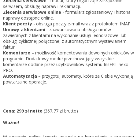
Zlecenia serwisowe
- moduł, który organizuje zarządzanie
serwisem, obsługę napraw i reklamacji.
Zlecenia serwisowe online
- formularz zgłoszeniowy i historia
naprawy dostępne online.
Klient poczty
- obsługa poczty e-mail wraz z protokołem IMAP.
Umowy z klientami
- zaawansowana obsługa umów
zawieranych z klientami na wykonanie usługi jednorazowej lub
obsługi cyklicznej połączonej z automatycznym wystawianiem
faktur.
Komentarze
– możliwość komentowania dowolnych obiektów w
programie. Dodatkowy moduł przechowujący wszystkie
komentarze dodane przez użytkowników systemu InsERT nexo
PRO.
Automatyzacja
– przygotuj automaty, które za Ciebie wykonają
powtarzalne operacje.
Cena: 299 zł netto
(367,77 zł brutto)
Ważne!
W dostępie online licencja zezwala na korzystanie z programu