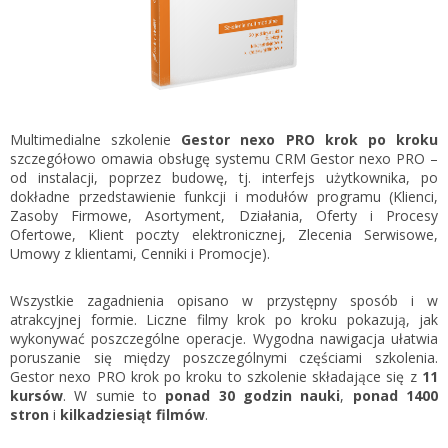
Gestor nexo PRO krok po kroku
KSeF w Subiekcie GT
Koszyk
KSeF w Subiekcie nexo/nexo PRO
Zaloguj się
KSeF w Rachmistrzu i Rewizorze nexo/nexo PRO
KSeF w Rachmistrzu i Rewizorze GT
Multimedialne szkolenie
Gestor nexo PRO krok po kroku
szczegółowo omawia obsługę systemu CRM Gestor nexo PRO –
Portal Dokumentów z obsługą KSeF dla firm
Logowanie do Akademi InsERT
od instalacji, poprzez budowę, tj. interfejs użytkownika, po
Portal Dokumentów z obsługą KSeF dla biur
dokładne przedstawienie funkcji i modułów programu (Klienci,
rachunkowych
Zasoby Firmowe, Asortyment, Działania, Oferty i Procesy
Login
Ofertowe, Klient poczty elektronicznej, Zlecenia Serwisowe,
Umowy z klientami, Cenniki i Promocje).
Hasło
Wszystkie zagadnienia opisano w przystępny sposób i w
atrakcyjnej formie. Liczne filmy krok po kroku pokazują, jak
wykonywać poszczególne operacje. Wygodna nawigacja ułatwia
Zapomniałem hasła
poruszanie się między poszczególnymi częściami szkolenia.
Gestor nexo PRO krok po kroku to szkolenie składające się z
11
kursów
. W sumie to
ponad 30 godzin nauki
,
ponad 1400
Nie masz konta
stron
i
kilkadziesiąt filmów
.