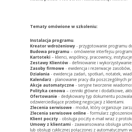
Tematy omówione w szkoleniu:
Instalacja programu
.
Kreator wdrożeniowy
- przygotowanie programu do
Budowa programu
– omówienie interfejsu program
Kartoteki
– klienci, wspólnicy, pracownicy, instytucj
Zestawy Klientów
- definiowanie i wykorzystywanie
Zasoby firmowe
- ewidencja i rezerwacje zasobów
Działania
- ewidencja zadań, spotkań, notatek, wiad
Kalendarz
- planowanie pracy dla poszczególnych p
Akcje automatyczne
- seryjne tworzenie wiadomo
Polityka cenowa
– cenniki główne i dodatkowe, akt
Ofertowanie
- dedykowany typ dokumentu pozwalają
odzwierciedlające przebieg negocjacji z klientami.
Zlecenia serwisowe
- moduł, który organizuje zarz
Zlecenia serwisowe online
- formularz zgłoszeniow
Klient poczty
- obsługa poczty e-mail wraz z proto
Umowy z klientami
- zaawansowana obsługa umów 
lub obsługi cyklicznej połączonej z automatycznym w