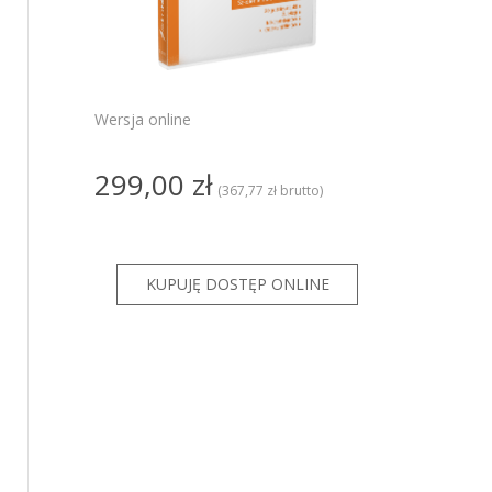
PRO
ze
ze GT
Wersja online
KSeF dla
299,00 zł
KSeF dla
(367,77 zł brutto)