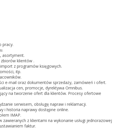
KSeF w Subiekcie nexo/nexo 
KSeF w Rachmistrzu i Rewizor
nexo/nexo PRO
KSeF w Rachmistrzu i Rewizor
Portal Dokumentów z obsługą 
firm
 pracy.
Portal Dokumentów z obsługą 
u.
biur rachunkowych
e, asortyment.
 zbiorów klientów .
, import z programów księgowych.
omości, itp.
racowników.
ści e-mail oraz dokumentów sprzedaży, zamówień i ofert.
ualizacja cen, promocje, dyrektywa Omnibus.
cy na tworzenie ofert dla klientów. Procesy ofertowe
ądzanie serwisem, obsługę napraw i reklamacji.
y i historia naprawy dostępne online.
kołem IMAP.
zawieranych z klientami na wykonanie usługi jednorazowej
ystawianiem faktur.