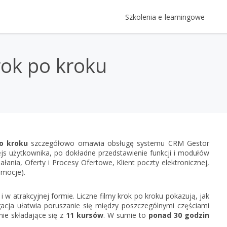
Szkolenia e-learningowe
Kategorie Szkoleń
Logowanie
ok po kroku
Szkolenia z oprogramowania Ins
Login
Gratyfikant GT krok po kroku
Prawo
Rewizor GT krok po kroku
e-Prawnik 3.0: Umowy i pisma 
Rachunkowość, kadry i płace
Hasło
Twojej firmy
Rachmistrz GT krok po kroku
Rachunkowość - kompendium
RODO - vademecum - oraz zmi
Prezentacje multimedia
Subiekt GT krok po kroku
InsERT
Kadry i płace - kompendium
RODO - vademecum
Gestor GT, czyli jak zwiększyć pr
o kroku
szczegółowo omawia obsługę systemu CRM Gestor
Subiekt nexo PRO krok po kro
Zapomniałem h
fejs użytkownika, po dokładne przedstawienie funkcji i modułów
Gestor nexo, czyli jak zwiększyć
Gratyfikant nexo PRO krok po 
łania, Oferty i Procesy Ofertowe, Klient poczty elektronicznej,
Nie masz 
omocje).
Rachmistrz nexo PRO krok po 
Rewizor nexo PRO krok po kro
Zar
 w atrakcyjnej formie. Liczne filmy krok po kroku pokazują, jak
Gestor nexo PRO krok po krok
cja ułatwia poruszanie się między poszczególnymi częściami
nie składające się z
11 kursów
. W sumie to
ponad 30 godzin
KSeF w Subiekcie GT