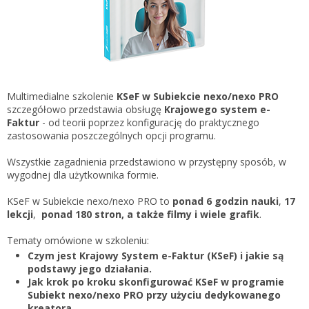
Gestor nexo PRO krok po kroku
KSeF w Subiekcie GT
Koszyk
KSeF w Subiekcie nexo/nexo PRO
Zaloguj się
KSeF w Rachmistrzu i Rewizorze nexo/nexo PRO
KSeF w Rachmistrzu i Rewizorze GT
Multimedialne szkolenie
KSeF w Subiekcie nexo/nexo PRO
szczegółowo przedstawia obsługę
Krajowego system e-
Portal Dokumentów z obsługą KSeF dla firm
Logowanie do Akademi InsERT
Faktur
- od teorii poprzez konfigurację do praktycznego
Portal Dokumentów z obsługą KSeF dla biur
zastosowania poszczególnych opcji programu.
rachunkowych
Login
Wszystkie zagadnienia przedstawiono w przystępny sposób, w
wygodnej dla użytkownika formie.
Hasło
KSeF w Subiekcie nexo/nexo PRO to
ponad 6 godzin nauki
,
17
lekcji
,
ponad 180 stron, a także filmy i
wiele grafik
.
Tematy omówione w szkoleniu:
Zapomniałem hasła
Czym jest Krajowy System e-Faktur (KSeF) i jakie są
podstawy jego działania.
Nie masz konta
Jak krok po kroku skonfigurować KSeF w programie
Subiekt nexo/nexo PRO przy użyciu dedykowanego
kreatora.