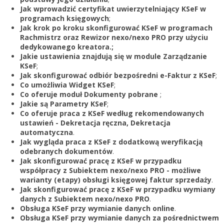
Zarejestruj
Jak wprowadzić certyfikat uwierzytelniający KSeF w
programach księgowych
;
Jak krok po kroku skonfigurować KSeF w programach
Rachmistrz oraz Rewizor nexo/nexo PRO przy użyciu
dedykowanego kreatora.;
Jakie ustawienia znajdują się w module Zarządzanie
KSeF
;
Jak skonfigurować odbiór bezpośredni e-Faktur z KSeF
;
Co umożliwia Widget KSeF
;
Co oferuje moduł Dokumenty pobrane
;
Jakie są Parametry KSeF
;
Co oferuje praca z KSeF według rekomendowanych
ustawień - Dekretacja ręczna, Dekretacja
automatyczna
.
Jak wygląda praca z KSeF z dodatkową weryfikacją
odebranych dokumentów
.
Jak skonfigurować pracę z KSeF w przypadku
współpracy z Subiektem nexo/nexo PRO - możliwe
warianty (etapy) obsługi księgowej faktur sprzedaży
.
Jak skonfigurować pracę z KSeF w przypadku wymiany
danych z Subiektem nexo/nexo PRO
.
Obsługa KSeF przy wymianie danych online
.
Obsługa KSeF przy wymianie danych za pośrednictwem