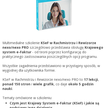
Gestor nexo PRO krok po kroku
KSeF w Subiekcie GT
Koszyk
KSeF w Subiekcie nexo/nexo PRO
Zaloguj się
KSeF w Rachmistrzu i Rewizorze nexo/nexo PRO
KSeF w Rachmistrzu i Rewizorze GT
Portal Dokumentów z obsługą KSeF dla firm
Logowanie do Akademi InsERT
Multimedialne szkolenie
KSeF w Rachmistrzu i Rewizorze
Portal Dokumentów z obsługą KSeF dla biur
nexo/nexo PRO
szczegółowo przedstawia obsługę
Krajowego
rachunkowych
system e-Faktur
- od teorii poprzez konfigurację do
Login
praktycznego zastosowania poszczególnych opcji programu.
Hasło
Wszystkie zagadnienia przedstawiono w przystępny sposób, w
wygodnej dla użytkownika formie.
KSeF w Rachmistrzu i Rewizorze nexo/nexo PRO to
17 lekcji
,
ponad 150 stron
i
wiele grafik
, co daje
około 5 godzin
Zapomniałem hasła
nauki
.
Nie masz konta
Tematy omówione w szkoleniu:
Czym jest Krajowy System e-Faktur (KSeF) i jakie są
podstawy jego działania
;