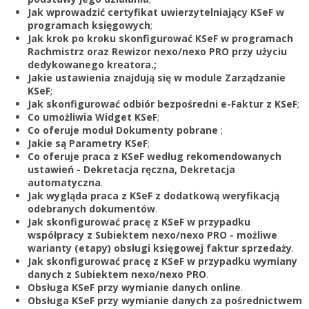
Zarejestruj
Jak wprowadzić certyfikat uwierzytelniający KSeF w
programach księgowych
;
Jak krok po kroku skonfigurować KSeF w programach
Rachmistrz oraz Rewizor nexo/nexo PRO przy użyciu
dedykowanego kreatora.;
Jakie ustawienia znajdują się w module Zarządzanie
KSeF
;
Jak skonfigurować odbiór bezpośredni e-Faktur z KSeF
;
Co umożliwia Widget KSeF
;
Co oferuje moduł Dokumenty pobrane
;
Jakie są Parametry KSeF
;
Co oferuje praca z KSeF według rekomendowanych
ustawień - Dekretacja ręczna, Dekretacja
automatyczna
.
Jak wygląda praca z KSeF z dodatkową weryfikacją
odebranych dokumentów
.
Jak skonfigurować pracę z KSeF w przypadku
współpracy z Subiektem nexo/nexo PRO - możliwe
warianty (etapy) obsługi księgowej faktur sprzedaży
.
Jak skonfigurować pracę z KSeF w przypadku wymiany
danych z Subiektem nexo/nexo PRO
.
Obsługa KSeF przy wymianie danych online
.
Obsługa KSeF przy wymianie danych za pośrednictwem