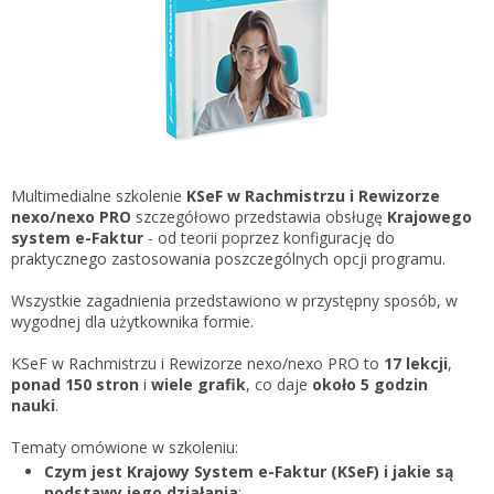
Gestor nexo PRO krok po kroku
KSeF w Subiekcie GT
Koszyk
KSeF w Subiekcie nexo/nexo PRO
Zaloguj się
KSeF w Rachmistrzu i Rewizorze nexo/nexo PRO
KSeF w Rachmistrzu i Rewizorze GT
Portal Dokumentów z obsługą KSeF dla firm
Logowanie do Akademi InsERT
Multimedialne szkolenie
KSeF w Rachmistrzu i Rewizorze
Portal Dokumentów z obsługą KSeF dla biur
nexo/nexo PRO
szczegółowo przedstawia obsługę
Krajowego
rachunkowych
system e-Faktur
- od teorii poprzez konfigurację do
Login
praktycznego zastosowania poszczególnych opcji programu.
Hasło
Wszystkie zagadnienia przedstawiono w przystępny sposób, w
wygodnej dla użytkownika formie.
KSeF w Rachmistrzu i Rewizorze nexo/nexo PRO to
17 lekcji
,
ponad 150 stron
i
wiele grafik
, co daje
około 5 godzin
Zapomniałem hasła
nauki
.
Nie masz konta
Tematy omówione w szkoleniu:
Czym jest Krajowy System e-Faktur (KSeF) i jakie są
podstawy jego działania
;