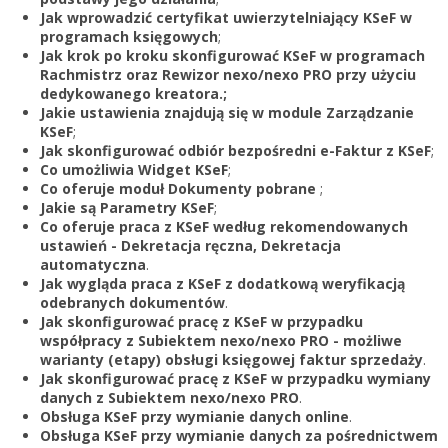
Zarejestruj
Jak wprowadzić certyfikat uwierzytelniający KSeF w
programach księgowych
;
Jak krok po kroku skonfigurować KSeF w programach
Rachmistrz oraz Rewizor nexo/nexo PRO przy użyciu
dedykowanego kreatora.;
Jakie ustawienia znajdują się w module Zarządzanie
KSeF
;
Jak skonfigurować odbiór bezpośredni e-Faktur z KSeF
;
Co umożliwia Widget KSeF
;
Co oferuje moduł Dokumenty pobrane
;
Jakie są Parametry KSeF
;
Co oferuje praca z KSeF według rekomendowanych
ustawień - Dekretacja ręczna, Dekretacja
automatyczna
.
Jak wygląda praca z KSeF z dodatkową weryfikacją
odebranych dokumentów
.
Jak skonfigurować pracę z KSeF w przypadku
współpracy z Subiektem nexo/nexo PRO - możliwe
warianty (etapy) obsługi księgowej faktur sprzedaży
.
Jak skonfigurować pracę z KSeF w przypadku wymiany
danych z Subiektem nexo/nexo PRO
.
Obsługa KSeF przy wymianie danych online
.
Obsługa KSeF przy wymianie danych za pośrednictwem