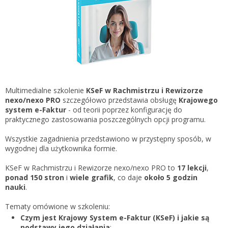
Gestor nexo PRO krok po kroku
KSeF w Subiekcie GT
Koszyk
KSeF w Subiekcie nexo/nexo PRO
Zaloguj się
KSeF w Rachmistrzu i Rewizorze nexo/nexo PRO
KSeF w Rachmistrzu i Rewizorze GT
Portal Dokumentów z obsługą KSeF dla firm
Logowanie do Akademi InsERT
Multimedialne szkolenie
KSeF w Rachmistrzu i Rewizorze
Portal Dokumentów z obsługą KSeF dla biur
nexo/nexo PRO
szczegółowo przedstawia obsługę
Krajowego
rachunkowych
system e-Faktur
- od teorii poprzez konfigurację do
Login
praktycznego zastosowania poszczególnych opcji programu.
Hasło
Wszystkie zagadnienia przedstawiono w przystępny sposób, w
wygodnej dla użytkownika formie.
KSeF w Rachmistrzu i Rewizorze nexo/nexo PRO to
17 lekcji
,
ponad 150 stron
i
wiele grafik
, co daje
około 5 godzin
Zapomniałem hasła
nauki
.
Nie masz konta
Tematy omówione w szkoleniu:
Czym jest Krajowy System e-Faktur (KSeF) i jakie są
podstawy jego działania
;