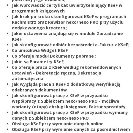
Zarejestruj
Jak wprowadzić certyfikat uwierzytelniający KSeF w
programach księgowych
;
Jak krok po kroku skonfigurować KSeF w programach
Rachmistrz oraz Rewizor nexo/nexo PRO przy użyciu
dedykowanego kreatora.;
Jakie ustawienia znajdują się w module Zarządzanie
KSeF
;
Jak skonfigurować odbiór bezpośredni e-Faktur z KSeF
;
Co umożliwia Widget KSeF
;
Co oferuje moduł Dokumenty pobrane
;
Jakie są Parametry KSeF
;
Co oferuje praca z KSeF według rekomendowanych
ustawień - Dekretacja ręczna, Dekretacja
automatyczna
.
Jak wygląda praca z KSeF z dodatkową weryfikacją
odebranych dokumentów
.
Jak skonfigurować pracę z KSeF w przypadku
współpracy z Subiektem nexo/nexo PRO - możliwe
warianty (etapy) obsługi księgowej faktur sprzedaży
.
Jak skonfigurować pracę z KSeF w przypadku wymiany
danych z Subiektem nexo/nexo PRO
.
Obsługa KSeF przy wymianie danych online
.
Obsługa KSeF przy wymianie danych za pośrednictwem