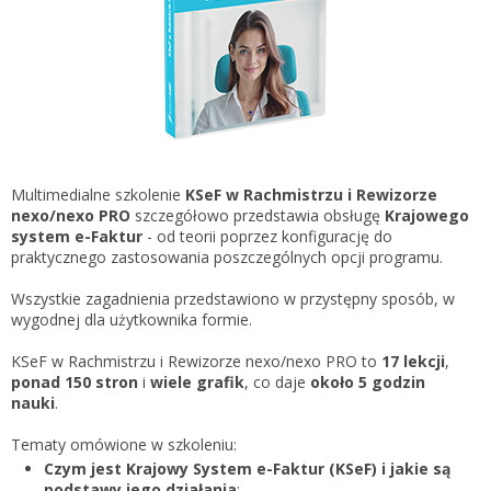
Gestor nexo PRO krok po kroku
KSeF w Subiekcie GT
Koszyk
KSeF w Subiekcie nexo/nexo PRO
Zaloguj się
KSeF w Rachmistrzu i Rewizorze nexo/nexo PRO
KSeF w Rachmistrzu i Rewizorze GT
Portal Dokumentów z obsługą KSeF dla firm
Logowanie do Akademi InsERT
Multimedialne szkolenie
KSeF w Rachmistrzu i Rewizorze
Portal Dokumentów z obsługą KSeF dla biur
nexo/nexo PRO
szczegółowo przedstawia obsługę
Krajowego
rachunkowych
system e-Faktur
- od teorii poprzez konfigurację do
Login
praktycznego zastosowania poszczególnych opcji programu.
Hasło
Wszystkie zagadnienia przedstawiono w przystępny sposób, w
wygodnej dla użytkownika formie.
KSeF w Rachmistrzu i Rewizorze nexo/nexo PRO to
17 lekcji
,
ponad 150 stron
i
wiele grafik
, co daje
około 5 godzin
Zapomniałem hasła
nauki
.
Nie masz konta
Tematy omówione w szkoleniu:
Czym jest Krajowy System e-Faktur (KSeF) i jakie są
podstawy jego działania
;