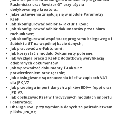
Zarejestruj
Rachmistrz oraz Rewizor GT przy użyciu
dedykowanego kreatora.;
Jakie ustawienia znajdują się w module Parametry
KSeF
;
Jak skonfigurować odbiór e-Faktur z KSeF
;
Jak skonfigurować odbiór dokumentów przez biuro
rachunkowe
;
Jak skonfigurować współpracę programu księgowego i
Subiekta GT na wspólnej bazie danych
;
Jak pracować z e-Fakturami
;
Jak korzystać z modułu Dokumenty pobrane
;
Jak wygląda praca z KSeF z dodatkową weryfikacją
odebranych dokumentów
;
Jak wprowadzać dokumenty f-Faktur z
potwierdzeniem oraz ręcznie
;
Jak obsługiwane są oznaczenia KSeF w zapisach VAT
dla JPK_V7
;
Jak przebiega import danych z plików EDI++ (epp) oraz
JPK_V7
;
Jak obsługiwać KSeF w tradycyjnych modułach importu
i dekretacji
;
Obsługa KSeF przy wymianie danych za pośrednictwem
plików JPK_V7
;