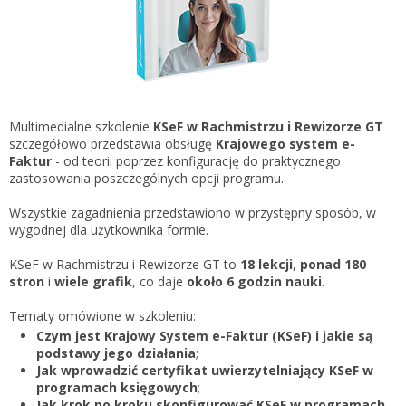
Gestor nexo PRO krok po kroku
KSeF w Subiekcie GT
Koszyk
KSeF w Subiekcie nexo/nexo PRO
Zaloguj się
KSeF w Rachmistrzu i Rewizorze nexo/nexo PRO
KSeF w Rachmistrzu i Rewizorze GT
Multimedialne szkolenie
KSeF w Rachmistrzu i Rewizorze GT
szczegółowo przedstawia obsługę
Krajowego system e-
Portal Dokumentów z obsługą KSeF dla firm
Logowanie do Akademi InsERT
Faktur
- od teorii poprzez konfigurację do praktycznego
Portal Dokumentów z obsługą KSeF dla biur
zastosowania poszczególnych opcji programu.
rachunkowych
Login
Wszystkie zagadnienia przedstawiono w przystępny sposób, w
wygodnej dla użytkownika formie.
Hasło
KSeF w Rachmistrzu i Rewizorze GT to
18 lekcji
,
ponad 180
stron
i
wiele grafik
, co daje
około 6 godzin nauki
.
Tematy omówione w szkoleniu:
Zapomniałem hasła
Czym jest Krajowy System e-Faktur (KSeF) i jakie są
podstawy jego działania
;
Nie masz konta
Jak wprowadzić certyfikat uwierzytelniający KSeF w
programach księgowych
;
Jak krok po kroku skonfigurować KSeF w programach