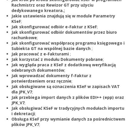
Zarejestruj
Rachmistrz oraz Rewizor GT przy użyciu
dedykowanego kreatora.;
Jakie ustawienia znajdują się w module Parametry
KSeF
;
Jak skonfigurować odbiór e-Faktur z KSeF
;
Jak skonfigurować odbiór dokumentów przez biuro
rachunkowe
;
Jak skonfigurować współpracę programu księgowego i
Subiekta GT na wspólnej bazie danych
;
Jak pracować z e-Fakturami
;
Jak korzystać z modułu Dokumenty pobrane
;
Jak wygląda praca z KSeF z dodatkową weryfikacją
odebranych dokumentów
;
Jak wprowadzać dokumenty f-Faktur z
potwierdzeniem oraz ręcznie
;
Jak obsługiwane są oznaczenia KSeF w zapisach VAT
dla JPK_V7
;
Jak przebiega import danych z plików EDI++ (epp) oraz
JPK_V7
;
Jak obsługiwać KSeF w tradycyjnych modułach importu
i dekretacji
;
Obsługa KSeF przy wymianie danych za pośrednictwem
plików JPK_V7
;