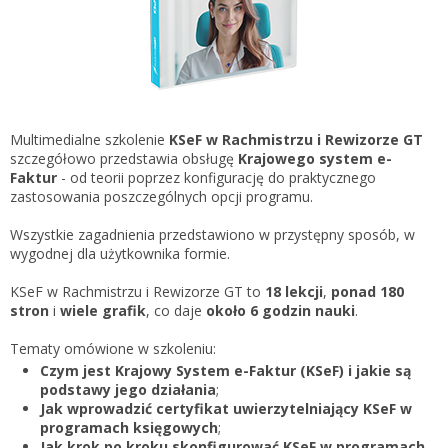
Gestor nexo PRO krok po kroku
KSeF w Subiekcie GT
Koszyk
KSeF w Subiekcie nexo/nexo PRO
Zaloguj się
KSeF w Rachmistrzu i Rewizorze nexo/nexo PRO
KSeF w Rachmistrzu i Rewizorze GT
Multimedialne szkolenie
KSeF w Rachmistrzu i Rewizorze GT
szczegółowo przedstawia obsługę
Krajowego system e-
Portal Dokumentów z obsługą KSeF dla firm
Logowanie do Akademi InsERT
Faktur
- od teorii poprzez konfigurację do praktycznego
Portal Dokumentów z obsługą KSeF dla biur
zastosowania poszczególnych opcji programu.
rachunkowych
Login
Wszystkie zagadnienia przedstawiono w przystępny sposób, w
wygodnej dla użytkownika formie.
Hasło
KSeF w Rachmistrzu i Rewizorze GT to
18 lekcji
,
ponad 180
stron
i
wiele grafik
, co daje
około 6 godzin nauki
.
Tematy omówione w szkoleniu:
Zapomniałem hasła
Czym jest Krajowy System e-Faktur (KSeF) i jakie są
podstawy jego działania
;
Nie masz konta
Jak wprowadzić certyfikat uwierzytelniający KSeF w
programach księgowych
;
Jak krok po kroku skonfigurować KSeF w programach