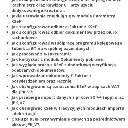
Zarejestruj
Rachmistrz oraz Rewizor GT przy użyciu
dedykowanego kreatora.;
Jakie ustawienia znajdują się w module Parametry
KSeF
;
Jak skonfigurować odbiór e-Faktur z KSeF
;
Jak skonfigurować odbiór dokumentów przez biuro
rachunkowe
;
Jak skonfigurować współpracę programu księgowego i
Subiekta GT na wspólnej bazie danych
;
Jak pracować z e-Fakturami
;
Jak korzystać z modułu Dokumenty pobrane
;
Jak wygląda praca z KSeF z dodatkową weryfikacją
odebranych dokumentów
;
Jak wprowadzać dokumenty f-Faktur z
potwierdzeniem oraz ręcznie
;
Jak obsługiwane są oznaczenia KSeF w zapisach VAT
dla JPK_V7
;
Jak przebiega import danych z plików EDI++ (epp) oraz
JPK_V7
;
Jak obsługiwać KSeF w tradycyjnych modułach importu
i dekretacji
;
Obsługa KSeF przy wymianie danych za pośrednictwem
plików JPK_V7
;