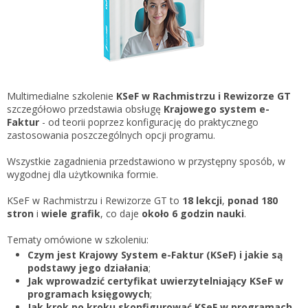
Gestor nexo PRO krok po kroku
KSeF w Subiekcie GT
Koszyk
KSeF w Subiekcie nexo/nexo PRO
Zaloguj się
KSeF w Rachmistrzu i Rewizorze nexo/nexo PRO
KSeF w Rachmistrzu i Rewizorze GT
Multimedialne szkolenie
KSeF w Rachmistrzu i Rewizorze GT
szczegółowo przedstawia obsługę
Krajowego system e-
Portal Dokumentów z obsługą KSeF dla firm
Logowanie do Akademi InsERT
Faktur
- od teorii poprzez konfigurację do praktycznego
Portal Dokumentów z obsługą KSeF dla biur
zastosowania poszczególnych opcji programu.
rachunkowych
Login
Wszystkie zagadnienia przedstawiono w przystępny sposób, w
wygodnej dla użytkownika formie.
Hasło
KSeF w Rachmistrzu i Rewizorze GT to
18 lekcji
,
ponad 180
stron
i
wiele grafik
, co daje
około 6 godzin nauki
.
Tematy omówione w szkoleniu:
Zapomniałem hasła
Czym jest Krajowy System e-Faktur (KSeF) i jakie są
podstawy jego działania
;
Nie masz konta
Jak wprowadzić certyfikat uwierzytelniający KSeF w
programach księgowych
;
Jak krok po kroku skonfigurować KSeF w programach