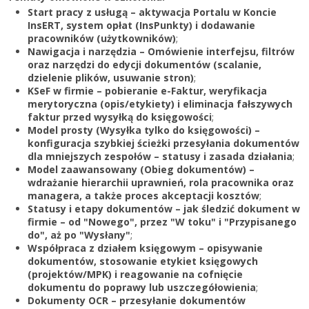
Zarejestruj
Start pracy z usługą – aktywacja Portalu w Koncie
InsERT, system opłat (InsPunkty) i dodawanie
pracowników (użytkowników)
;
Nawigacja i narzędzia – Omówienie interfejsu, filtrów
oraz narzędzi do edycji dokumentów (scalanie,
dzielenie plików, usuwanie stron)
;
KSeF w firmie – pobieranie e-Faktur, weryfikacja
merytoryczna (opis/etykiety) i eliminacja fałszywych
faktur przed wysyłką do księgowości
;
Model prosty (Wysyłka tylko do księgowości) –
konfiguracja szybkiej ścieżki przesyłania dokumentów
dla mniejszych zespołów – statusy i zasada działania
;
Model zaawansowany (Obieg dokumentów) –
wdrażanie hierarchii uprawnień, rola pracownika oraz
managera, a także proces akceptacji kosztów
;
Statusy i etapy dokumentów – jak śledzić dokument w
firmie – od "Nowego", przez "W toku" i "Przypisanego
do", aż po "Wysłany"
;
Współpraca z działem księgowym – opisywanie
dokumentów, stosowanie etykiet księgowych
(projektów/MPK) i reagowanie na cofnięcie
dokumentu do poprawy lub uszczegółowienia
;
Dokumenty OCR – przesyłanie dokumentów