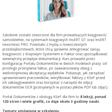
Gestor nexo PRO krok po kroku
KSeF w Subiekcie GT
Koszyk
KSeF w Subiekcie nexo/nexo PRO
Zaloguj się
KSeF w Rachmistrzu i Rewizorze nexo/nexo PRO
KSeF w Rachmistrzu i Rewizorze GT
Szkolenie zostało stworzone dla firm prowadzących księgowość
samodzielnie, na systemach księgowych InsERT GT oraz InsERT
Portal Dokumentów z obsługą KSeF dla firm
Logowanie do Akademi InsERT
nexo/nexo PRO. Powstało z myślą o nowoczesnych
Portal Dokumentów z obsługą KSeF dla biur
przedsiębiorstwach, które chcą sprawnie zintegrować swoją
rachunkowych
księgowość z Krajowym Systemem e-Faktur oraz uporządkować
Login
wewnętrzny przepływ dokumentacji. Kurs prowadzi przez
konfigurację Portalu Dokumentów w dwóch modelach prazy: od
Hasło
prostego przesyłania faktur, po zaawansowany obieg z
wielostopniową akceptacją wydatków. Pokazuje, jak zarządzać
uprawnieniami pracowników, weryfikować faktury z KSeF przed
ich zaksięgowaniem oraz korzystać z narzędzi do edycji
dokumentów OCR (przesyłanych w postaci plików PDF lub zdjęć).
Zapomniałem hasła
Portal Dokumentów z obsługą KSeF dla firm to
8 lekcji, ponad
Nie masz konta
120 stron i wiele grafik, co daje około 3 godziny nauki
.
Tematy omówione w szkoleniu: